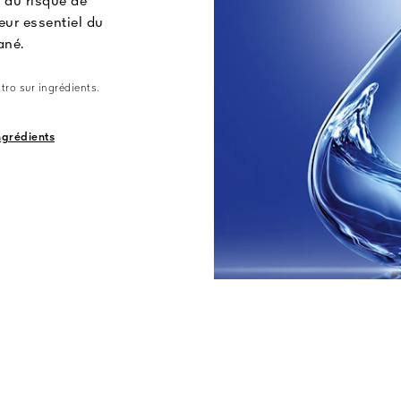
 du risque de
eur essentiel du
ané.
tro sur ingrédients.
ingrédients