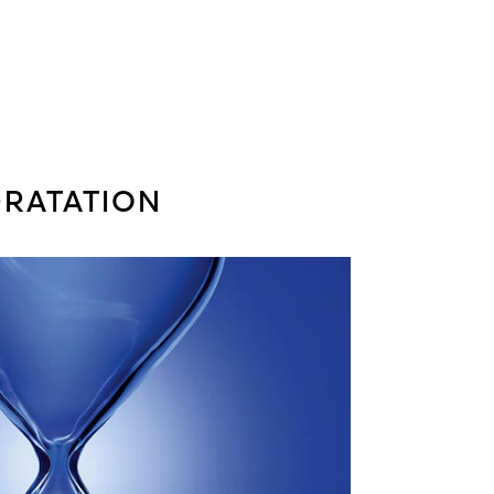
ur 16 femmes, résultats à
nt 1 mois, France.
RATATION