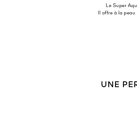
Le Super Aqua
Il offre à la pea
La technologie Aq
Jour après jour 
UNE PE