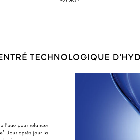
Voir plus +
APRÈS UN MOIS³ :
Sévérité des rides : -4%
Sévérité des ridules : -15%
Radiance du contour de l'oeil : +26%
sé sur 11 volontaires, résultats à 2 heures et à 24h. ²Test instrumental réalisé s
ion clinique par un dermatologue sur 30 femmes, 2 applications par jour penda
ENTRÉ TECHNOLOGIQUE D’HYD
e l'eau pour relancer
e². Jour après jour la