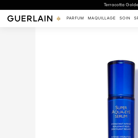
Nouveau Rendez-Vous 
Terracotta Golde
Nouveauté : 
Découvrez 
L'
Guerlain - (Revenir à la page d'accueil)
PARFUM
MAQUILLAGE
SOIN
S