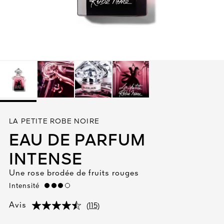
Tout voir
TÉ
LA PETITE ROBE NOIRE
8
EAU DE PARFUM
ENDE
INTENSE
Une rose brodée de fruits rouges
Intensité
high
(115)
Avis
(115)
(115)