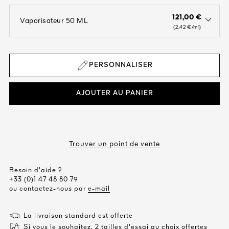
121,00 €
Vaporisateur 50 ML
open the dropdown menu to see the available colors / to choose a co
(2,42 €/ml)
PERSONNALISER
AJOUTER AU PANIER
Trouver un point de vente
Besoin d'aide ?
+33 (0)1 47 48 80 79
ou contactez-nous par
e-mail
La livraison standard est offerte
Si vous le souhaitez, 2 tailles d'essai au choix offertes