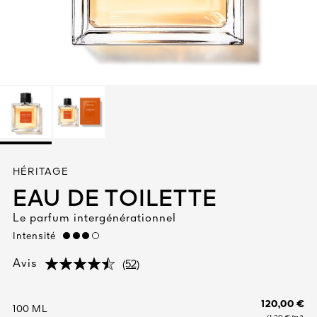
Tout voir
TÉ
HÉRITAGE
8
EAU DE TOILETTE
ENDE
Le parfum intergénérationnel
Intensité
high
(52)
Avis
(52)
(52)
120,00 €
100 ML