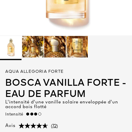
Tout voir
TÉ
AQUA ALLEGORIA FORTE
8
BOSCA VANILLA FORTE -
ENDE
EAU DE PARFUM
L'intensité d'une vanille solaire enveloppée d'un
accord bois flotté
Intensité
high
(72)
Avis
(72)
(72)