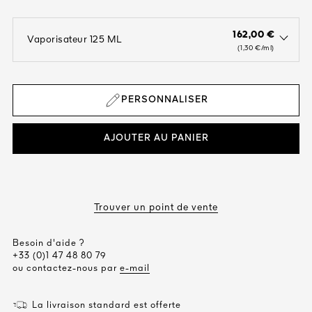
162,00 €
Vaporisateur 125 ML
open the dropdown menu to see the available colors / to choose a co
(1,30 €/ml)
PERSONNALISER
AJOUTER AU PANIER
Trouver un point de vente
Besoin d'aide ?
+33 (0)1 47 48 80 79
ou contactez-nous par
e-mail
La livraison standard est offerte