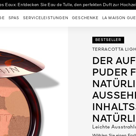
tes: Entdecken Sie das frische, aromatische Eau de Parfum von L'A
es Eaux: Entdecken Sie Eau de Tulle, den perfekten Duft zur Hochzei
GE
SPAS
SERVICELEISTUNGEN
GESCHENKE
LA MAISON GUE
BESTSELLER
TERRACOTTA LIG
DER AU
PUDER F
NATÜRL
AUSSEHE
INHALT
NATÜRL
Leichte Ausstrahl
Wählen Sie einen Far