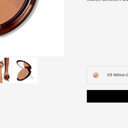
03 Mittel-
open the dropdown me