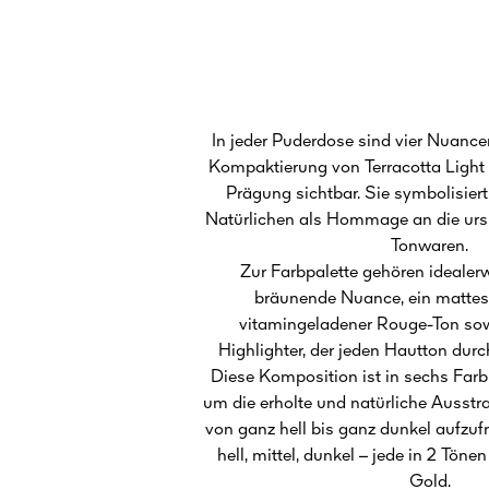
In jeder Puderdose sind vier Nuancen
Kompaktierung von Terracotta Light 
Prägung sichtbar. Sie symbolisiert
Natürlichen als Hommage an die urs
Tonwaren.
Zur Farbpalette gehören idealerw
bräunende Nuance, ein mattes 
vitamingeladener Rouge-Ton sow
Highlighter, der jeden Hautton durc
Diese Komposition ist in sechs Farb
um die erholte und natürliche Ausst
von ganz hell bis ganz dunkel aufzufr
hell, mittel, dunkel – jede in 2 Töne
Gold.