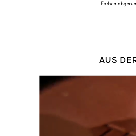
Farben abgerund
Die Textur mit 9
sorgt für di
marokkanischen Bl
bewahrt seine For
AUS DER
Ein strahlender 
frisches, erholt
sind, jedem Haut
¹Nach ISO-Norm 16128