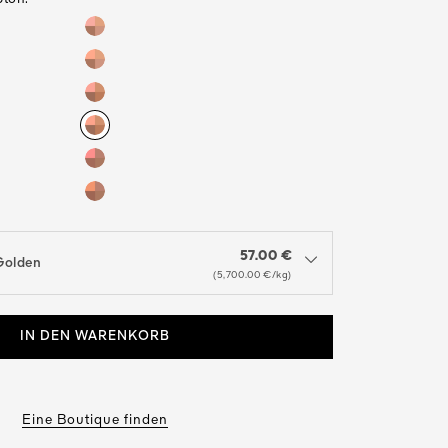
57.00 €
Golden
nu to see the available colors / to choose a color
(5,700.00 €/kg)
IN DEN WARENKORB
Eine Boutique finden