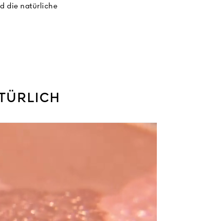
d die natürliche
 mit der Haut und
t natürlichem
aften bekannt ist,
n Tag über für ein
ATÜRLICH
Jahr über für ein
darauf abgestimmt
 dunkel – jede in
r Formel zu erhalten.