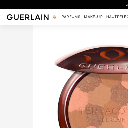
Herbes Troublan
L
Guerlain - (Zurück zur Startseite)
PARFUMS
MAKE-UP
HAUTPFLE