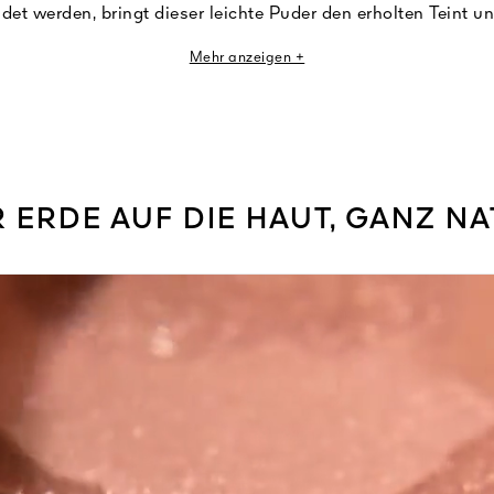
et werden, bringt dieser leichte Puder den erholten Teint un
Ausstrahlung jedes Hauttons zum Vorschein.
Mehr anzeigen +
6% Inhaltsstoffen natürlichen Ursprungs¹ verschmilzt sofort
esen in aller Leichtigkeit aufgefrischten Teint. Durchzogen mi
ütenhonig, der für seine feuchtigkeitsspendenden Eigensch
mel den Feuchtigkeitsgehalt der Haut und sorgt so den ganze
angenehmes Hautgefühl.
 ERDE AUF DIE HAUT, GANZ N
Teint mit einem durchscheinenden Leuchten sorgt das ganze 
es und natürlich gebräuntes Aussehen. Sechs Nuancen, die 
ton Ausstrahlung zu verleihen: drei Intensitäten: hell, mittel,
zwei Tönen: Rosé und Gold.
Inhalt: 10 g
 tragen die verbleibenden 4 % dazu bei, die Eigenschaften und Konsistenz de