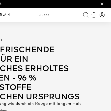
rt & La Matière.
t.
RLAIN
Warenkorb
Anme
Suche
HT
FFRISCHENDE
ÜR EIN
ICHES ERHOLTES
N - 96 %
SSTOFFE
ICHEN URSPRUNGS
ung wie durch ein Rouge mit langem Halt
bton: