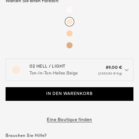
Wählen Sie einen Farbton:
02 HELL / LIGHT
89.00 €
open the dropdown menu to see the available colors / to choose a co
Ton-In-Ton-Helles Beige
(2,542.86 €/kg)
IN DEN WARENKORB
Eine Boutique finden
Brauchen Sie Hilfe?