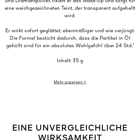
und Diamantpulver, fixiert er das Make-up und sorgt für
eine weichgezeichneten Teint, der transparent aufgehellt
wird.
Er wirkt sofort geglättet, ebenmäßiger und wie verjüngt.
Die Formel besticht dadurch, dass die Partikel in Öl
gehüllt sind für ein absolutes Wohlgefühl über 24 Std.¹
Inhalt: 35 g
¹Eigene Bewertung durch 25 Frauen.
Mehr anzeigen +
EINE UNVERGLEICHLICHE
WIRKSAMKEIT