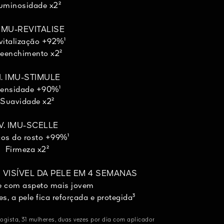
uminosidade x2²
. IMU-REVITALISE
vitalização +92%¹
reenchimento x2²
II. IMU-STIMULE
ensidade +90%¹
Suavidade x2²
IV. IMU-SCELLE
ços do rosto +99%¹
Firmeza x2²
VISÍVEL DA PELE EM 4 SEMANAS
e com aspeto mais jovem
, a pele fica reforçada e protegida³
ogista, 31 mulheres, duas vezes por dia com aplicador