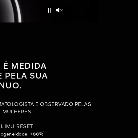
Unmute
Pause
 É MEDIDA
 PELA SUA
NUO.
MATOLOGISTA E OBSERVADO PELAS
MULHERES
I. IMU-RESET
ogeneidade: +66%¹