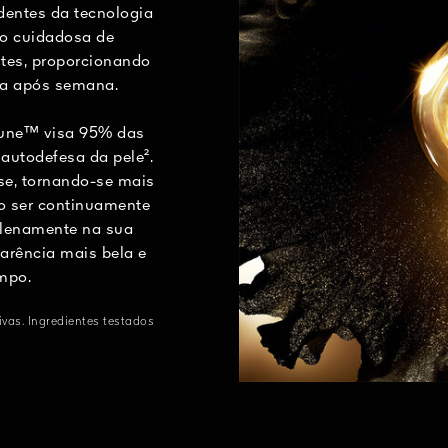
entes da tecnologia
o cuidadosa de
ntes, proporcionando
na após semana.
mune™ visa 95% das
autodefesa da pele².
-se, tornando-se mais
Ao ser continuamente
 plenamente na sua
rência mais bela e
mpo.
vas. Ingredientes testados