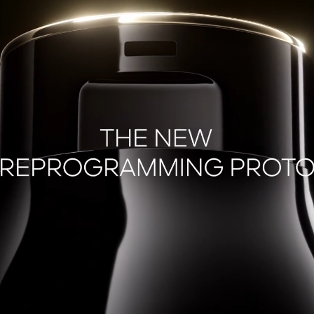
m no mínimo 30% de matérias-primas ativas, garantindo assim uma ação pode
duzida por um dermatologista e envolvendo 31 mulheres que aplicaram o trata
 o aplicador ao longo de quatro semanas consecutivas, comprovou sua eficá