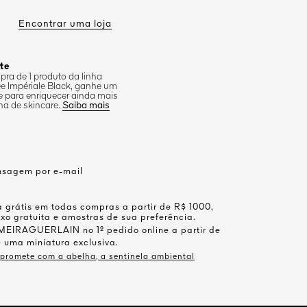
Encontrar uma loja
te
ra de 1 produto da linha
e Impériale Black, ganhe um
e para enriquecer ainda mais
ina de skincare.
Saiba mais
nsagem por e-mail
a grátis em todas compras a partir de R$ 1000,
o gratuita e amostras de sua preferência.
EIRAGUERLAIN no 1º pedido online a partir de
 uma miniatura exclusiva.
promete com a abelha, a sentinela ambiental