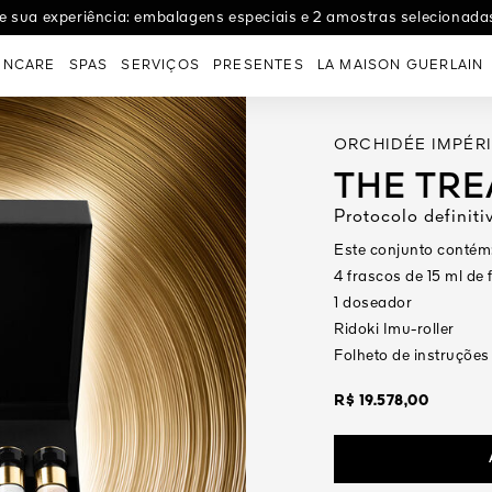
e sua experiência: embalagens especiais e 2 amostras selecionada
INCARE
SPAS
SERVIÇOS
PRESENTES
LA MAISON GUERLAIN
ORCHIDÉE IMPÉR
THE TR
Protocolo defini
Este conjunto contém
4 frascos de 15 ml d
1 doseador
Ridoki Imu-roller
Folheto de instruções
R$ 19.578,00