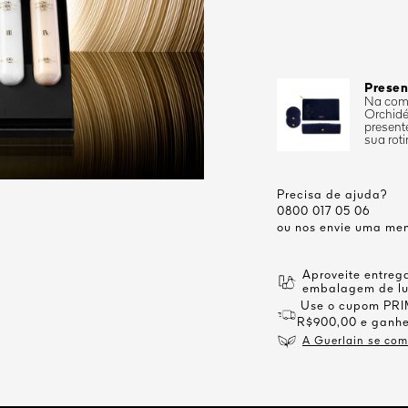
Presen
Na comp
Orchidé
present
sua rot
Precisa de ajuda?
0800 017 05 06
ou nos envie uma me
Aproveite entreg
embalagem de lux
Use o cupom PRIM
R$900,00 e ganhe
A Guerlain se com