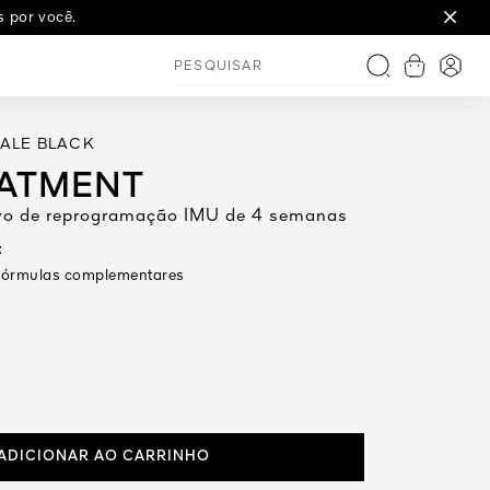
s por você.
Ver carri
Inicia
Pesquisar
IALE BLACK
EATMENT
tivo de reprogramação IMU de 4 semanas
:
e fórmulas complementares
ADICIONAR AO CARRINHO