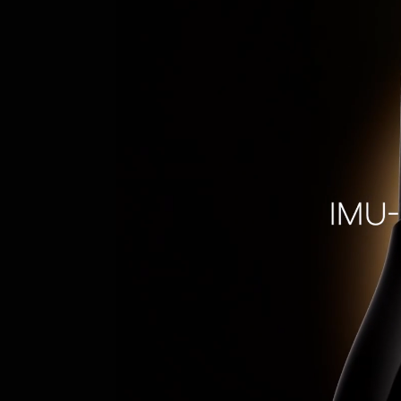
¹ As fórmulas contê
avaliação clínica, con
com