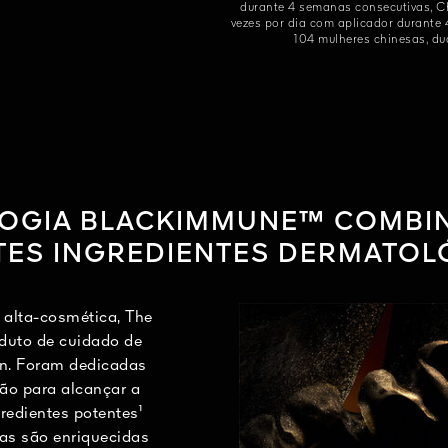
durante 4 semanas consecutivas, Ch
vezes por dia com aplicador durante 
104 mulheres chinesas, du
LOGIA BLACKIMMUNE™ COMBI
TES INGREDIENTES DERMATOL
alta-cosmética, The
duto de cuidado de
in. Foram dedicadas
ão para alcançar a
redientes potentes¹
las são enriquecidas