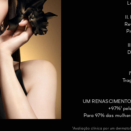
L
II
Re
P
I
D
Tra
UM RENASCIMENTO 
+97%¹ pel
Para 97% das mulheres
¹Avaliação clínica por um dermatol