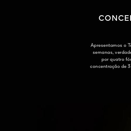
CONCEN
Apresentamos o Tr
semanas, verdade
por quatro f
concentração de 3
Inspiradas n
tratamento foi m
mesmo tempo 
ultraconcentra
BlackImmune™, 
dermatológicos
faciais 