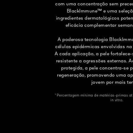
com uma concentração sem preced
BlackImmune™ e uma seleçã
ingredientes dermatológicos pote
eficácia complementar sema
A poderosa tecnologia BlackIm
células epidérmicas envolvidas na 
A cada aplicação, a pele fortalece
resistente a agressões externas. 
protegida, a pele concentra-se
regeneração, promovendo uma apa
jovem por mais te
¹ Percentagem mínima de matérias-primas ati
in vitro.