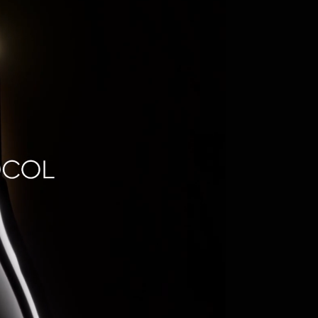
rosa e eficaz. ² Uma
mento duas vezes ao dia
cia.