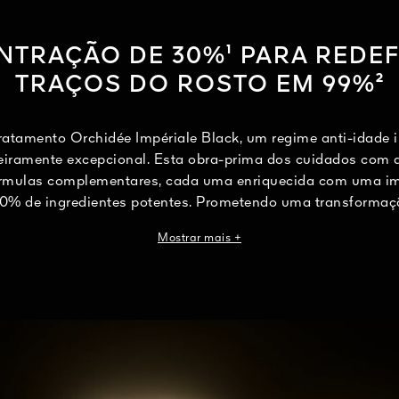
TRAÇÃO DE 30%¹ PARA REDEF
TRAÇOS DO ROSTO EM 99%²
atamento Orchidée Impériale Black, um regime anti-idade i
iramente excepcional. Esta obra-prima dos cuidados com 
órmulas complementares, cada uma enriquecida com uma i
0% de ingredientes potentes. Prometendo uma transformação
uma beleza duradoura ao longo do tempo.
Mostrar mais +
os quatro mecanismos de defesa da Orquídea Negra, cada
eticulosamente concebida para reabastecer, revitalizar e est
em que consolida a eficácia acumulada em seu âmago. E
das apresentam uma concentração sem precedentes da avan
harmoniosamente combinada com uma seleção de poderos
. Juntas, oferecem uma sinergia de máxima eficácia, redefi
para uma aparência refinada após as quatro semanas de tr