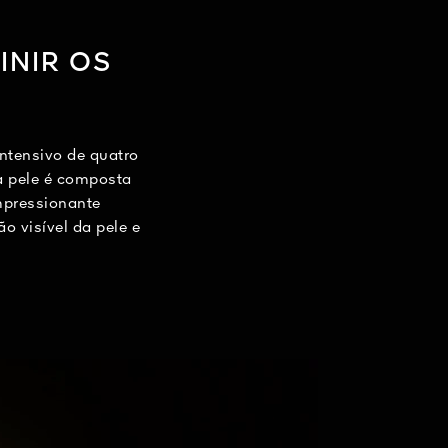
INIR OS
ntensivo de quatro
a pele é composta
mpressionante
 visível da pele e
 semana deste
imular a pele, ao
stas fórmulas
çada tecnologia
os ingredientes
nindo os traços
atamento.