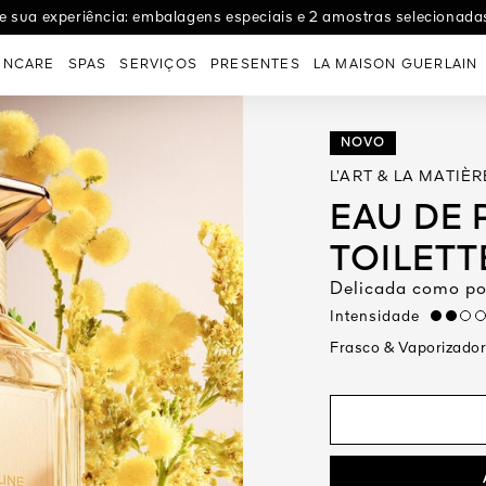
e sua experiência: embalagens especiais e 2 amostras selecionada
INCARE
SPAS
SERVIÇOS
PRESENTES
LA MAISON GUERLAIN
NOVO
L’ART & LA MATIÈR
EAU DE 
TOILETT
Delicada como po
Intensidade
medium