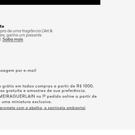
te
ra de uma fragrância L'Art &
ère, ganhe um presente
l.
Saiba mais
nsagem por e-mail
a grátis em todas compras a partir de R$ 1000,
o gratuita e amostras de sua preferência.
EIRAGUERLAIN no 1º pedido online a partir de
 uma miniatura exclusiva.
promete com a abelha, a sentinela ambiental