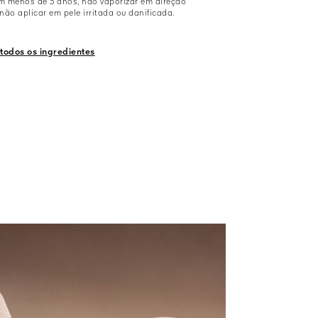
m menos de 3 anos, não vaporizar em direção
 não aplicar em pele irritada ou danificada.
 todos os ingredientes