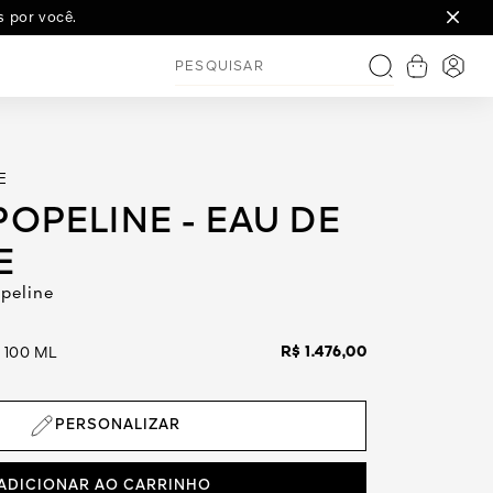
s por você.
Ver carri
Inicia
Pesquisar
E
POPELINE - EAU DE
E
peline
R$ 1.476,00
Frasco & Vaporizador 100 ML
PERSONALIZAR
ADICIONAR AO CARRINHO