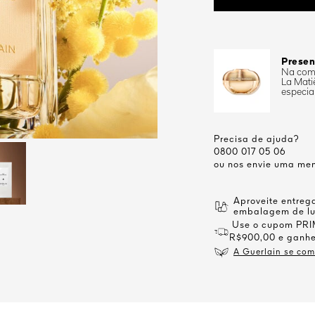
Presen
Na comp
La Mati
especia
Precisa de ajuda?
0800 017 05 06
ou nos envie uma me
Aproveite entreg
embalagem de lux
Use o cupom PRIM
R$900,00 e ganhe
A Guerlain se com