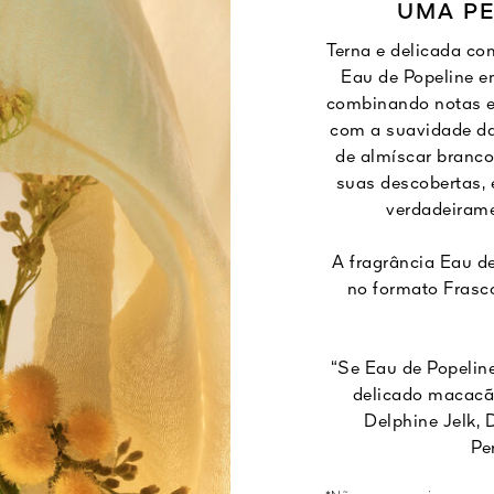
UMA PE
Terna e delicada c
Eau de Popeline e
combinando notas 
com a suavidade d
de almíscar branco
suas descobertas,
verdadeirame
A fragrância Eau d
no formato Frasc
“Se Eau de Popeline
delicado macacão
Delphine Jelk, 
Pe