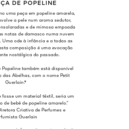
ÇA DE POPELINE
omo uma peça em popeline amarela,
nvolve a pele num aroma sedutor,
ensolaradas e de mimosa empoada
as notas de damasco numa nuvem
. Uma ode à infância e a todas as
 esta composição é uma evocação
nte nostálgica do passado.
e Popeline também está disponível
o das Abelhas, com o nome Petit
Guerlain.*
 fosse um material têxtil, seria um
 de bebê de popeline amarelo.”
Diretora Criativa de Perfumes e
rfumista Guerlain