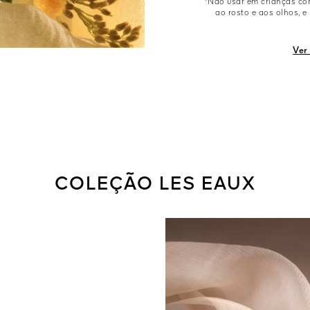
*Não usar em crianças co
ao rosto e aos olhos, e
Ver
COLEÇÃO LES EAUX