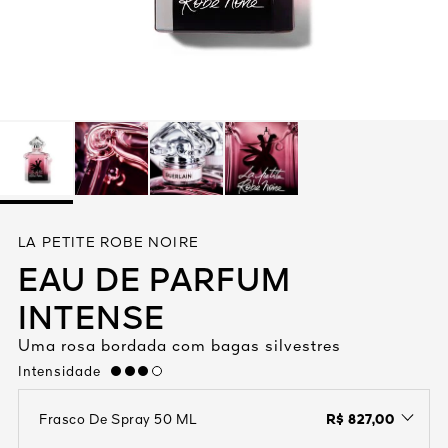
Ver tudo
VA
LA PETITE ROBE NOIRE
1828
EAU DE PARFUM
ORES
INTENSE
Uma rosa bordada com bagas silvestres
Intensidade
high
R$ 827,00
Frasco De Spray 50 ML
open the dropdown menu to see the available colors / to choose a co