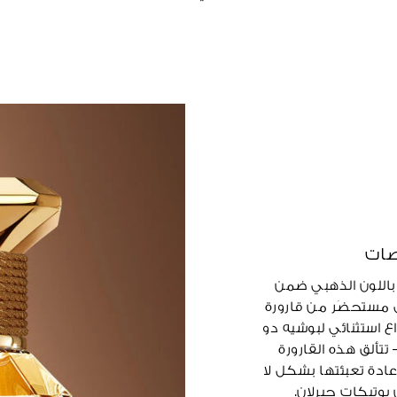
صات
ية باللون الذهبي ضمن
 مستحضَر من قارورة
عريقة (1870). في إبداع استثنائي لبوشيه دو
 تتألق هذه القارورة
ادة تعبئتها بشكل لا
وتيكات جيرلان.