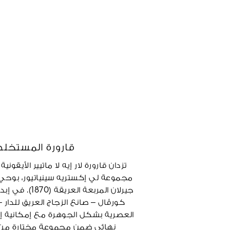
قارورة المستخل
تزدان قارورة لار إيه لا ماتيير الأيقون
مجموعة لي إكستريه سينياتيور، بوحي
جيرلان المربعة ال
كورڤال – صانع الزجاج العريق للدار –
العصرية بشكل الجوهرة مع إمكانية إع
نهائي ضمن مجموعة مختارة من ب