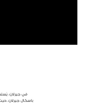
في جيرلان، يُستخ
باسكال جيرلان، حيث