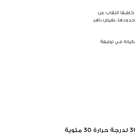
 جيرلان، كاشفًا النقاب عن
 حدودها، بفيض باهر
ياته في توليفة
لأول مرة في تاريخ
تخلاص بثاني أكسيد
 سينياتيور، التي تجسد
 "جيرليناد"، عبر
 منها.