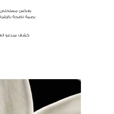
بصمة ناضحة بالإشراق
م
كشف مبدعو العطو
الياسمين الملكي ال
جيرلان، يتألق هذا 
جوهر الأثر العطري
تسليط ا