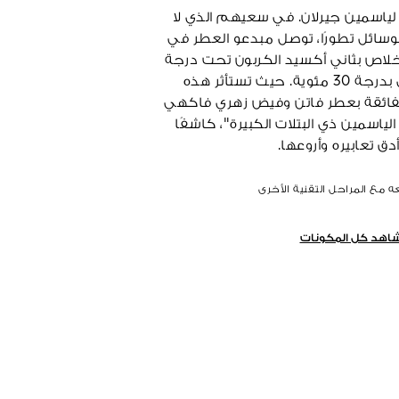
ي لياسمين جيرلان. في سعيهم الذي لا
الوسائل تطورًا، توصل مبدعو العطر في
خلاص بثاني أكسيد الكربون تحت درجة
حرارة منخفضة*، أي بدرجة 30 مئوية. حيث تستأثر هذه
 الفائقة بعطر فاتن وفيض زهري فاكهي
لياسمين ذي البتلات الكبيرة"، كاشفًا
دق تعابيره وأروعها.
 مع المراحل التقنية الأخرى
اهد كل المكونات