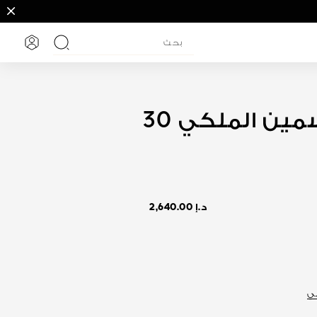
تسجيل 
بحث
مستخلص الياسمين الملكي 30
د.إ 2,640.00
ني