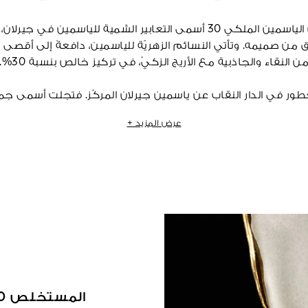
يعكس مستخلص الياسمين الملكي 30 أسمى التعابير الشمية للياسمين في
 من صميمه. وتأتي النسائم الزهريّة للياسمين، دافعةً إلى أقصى
ن النقاء والجاذبية مع الأريج الزكيّ، في تركيز خالص بنسبة 30%.
ر في الدار النقاب عن ياسمين جيرلان المركّز. فتجلت أسمى جمال
مرافقة لنفحات حلاوة الفريز، ولنعومة عبير خشب الصندل ورقته. و
عرض المزيد +
الياسمين مشرقًا في النفحات الوسطى عبر مرحلتين مبتكرتين: الاس
الكربون والاستخلاص باستخدام "المذيبات المجهرية".
مستخلص الياسمين الملكي 30 هو فرد من مجموعة مستخلصات لي إكستريه
 لجيرلان. وتترنم هذه المجموعة بالبصمة الشهيرة في خيمياء الدار،
لضوء على ست مواد خام ضمنها، والكشف عن الرقم الذهبي لكل
المستخلص 30 لدرجة حرارة 30 مئوية