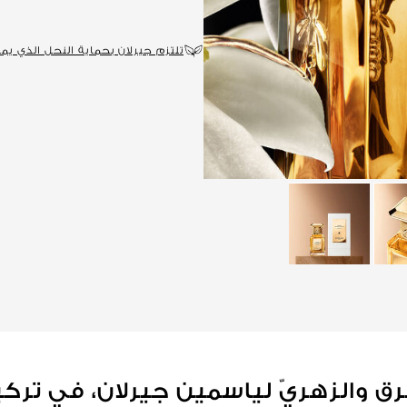
تلتزم جيرلان بحماية النحل الذي يمثل
رق والزهريّ لياسمين جيرلان، في ترك