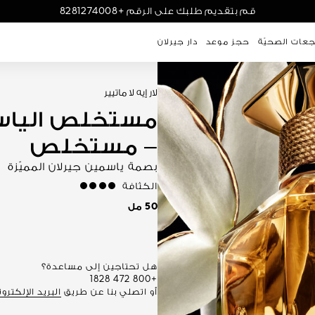
قم بتقديم طلبك على الرقم +8281274008
جعات الصحيّة
حجز موعد
دار جيرلان
لار إيه لا ماتيير
– مستخلص
بصمة ياسمين جيرلان المميّزة
الكثافة
strong
50 مل
هل تحتاجين إلى مساعدة؟
+800 472 1828
أو اتصلي بنا عن طريق
البريد الإلكترو