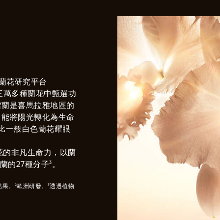
性蘭花研究平台
家從三萬多種蘭花中甄選功
雪蘭是喜馬拉雅地區的
，能將陽光轉化為生命
比一般白色蘭花耀眼
花的非凡生命力，以蘭
的27種分子³。
果。²歐洲研發。³透過植物