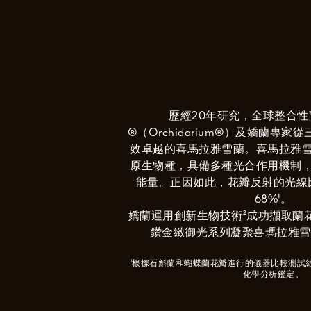
歷經20年研究，全球整合
®（Orchidarium®）及嬌蘭專
效卓越的喜馬拉雅雪蘭。喜馬拉雅
原生物種，具備多種光合作用機制
能量。正因如此，花瓣反射的光線
68%¹。
嬌蘭運用創新生物技術²成功擷取蘭
鑽金緻御光系列凝聚喜瑪拉雅雪蘭
¹根據石斛蘭和蝴蝶蘭花瓣進行的儀器比較測試結
化學分析鑑定。