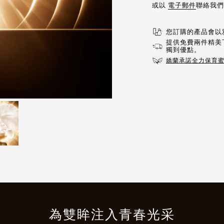
或以
電子郵件
聯絡我們
您訂購的產品會以
提供免費兩件精美
獨到優點。​
嬌蘭承諾全力保育
為雙眸注入青春光采