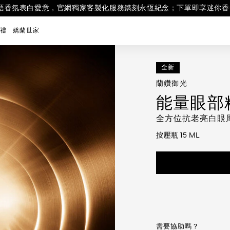
INTS回饋10% (透過LINE購物,部分商品不參與)；單筆消費滿額6000享7件
新品│24K純金持光精華粉底 金緻底妝24H持光不黯沉 下單即贈 蜂蜜修
店獨家！藝術沙龍高訂隨身精奢組，精選迷你明星香調，為心愛的她獻上
語香氛表白愛意，官網獨家客製化服務鐫刻永恆紀念；下單即享迷你香氛7.
先 全新上市！嬌蘭皇家蜂王乳激活能量凍晶 下單即享皇家蜂王乳蜜露 1
贈禮首選！紅寶之吻高訂唇膏；選購任2支唇膏 即贈新品24K精華粉底5m
禮
嬌蘭世家
全新
蘭鑽御光
能量眼部
全方位抗老亮白眼
按壓瓶 15 ML
需要協助嗎？