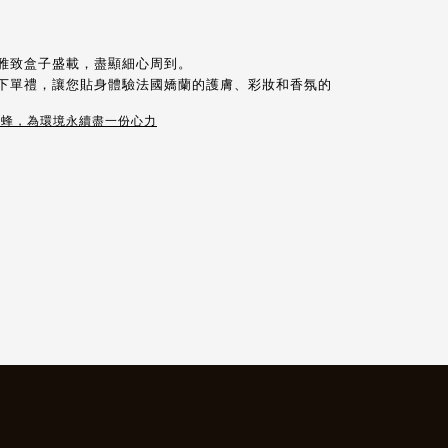
雅致盒子盛載，盡顯細心周到。
下單禮，讓您貼身體驗法國嬌蘭的護膚、彩妝和香氛的
蜜蜂，為環境永續盡一份心力