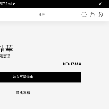
禮，再享LINE POINTS 300點 ➤
護白霜3ml ➤
藝術傑作 ➤
5ml ➤
5m ➤
l ➤
查看購物
登入
搜尋
精華
周護理
NT$ 17,650
加入至購物車
尋找專櫃