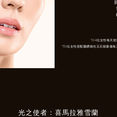
¹104位女性每
²30位女性搭配蘭鑽御光玉石能量儀
光之使者：喜馬拉雅雪蘭