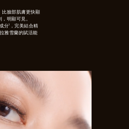
，比臉部肌膚更快顯
劇，明顯可見。
成分¹，完美結合精
拉雅雪蘭的賦活能
青春指標，使眼周膚色重
倍提升保養品的撫紋