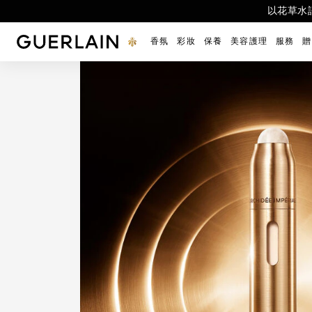
【8/1-8/9限定】全站享LINE PO
24K底妝家族
官網與專賣
以花草水
官網搶
七夕
嬌蘭 - （返回首頁）
香氛
彩妝
保養
美容護理
服務
贈