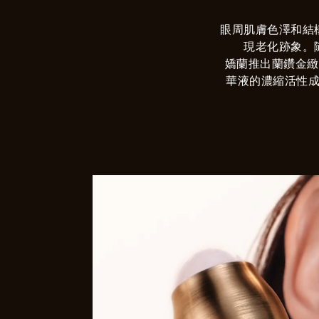
眼周肌膚色澤和結
現老化跡象。
嬌蘭推出蘭鑽金緻
華液的濃縮活性
量，並添加色彩校正複
拾均勻和諧，煥發