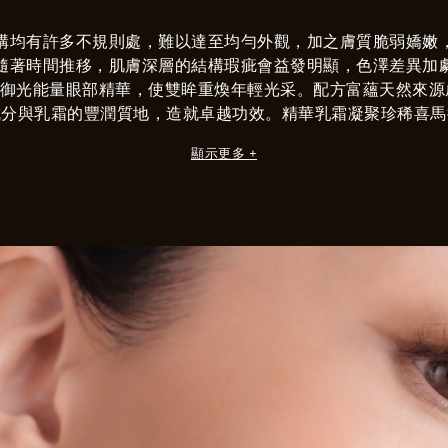
構均有許多不規則處，難以達至均勻外觀，加之膚質脆弱嬌嫩
隨著時間推移，肌膚深層的結構瑕疵會益發明顯，色澤差異加
御光能量眼部精華，使雙眸重煥年輕光采。配方富蘊天然來源
成分與乳霜的豐潤質地，造就卓越功效。精華乳霜凝聚珍稀喜馬
合物（Chromatic Corrector Complexᵀᴹ），能提升
顯示更多 +
青春光采。高科技瓶身隨附蘭鑽御光玉石能量儀按摩工具，雙
功效²。
¹根據ISO 16128國際標準計算，包括水分含量。
²30位女性每天使用兩次，兩個月後經皮膚科醫生評估的結果。