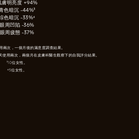
肌膚明亮度 +94%
青色暗沉 -44%³
棕色暗沉 -33%⁴
眼周凹陷 -36%
眼周疲態 -37%
天使用兩次，一個月後的滿意度調查結果。
每天使用兩次，兩個月在皮膚科醫生觀察下的自我評分結果。
³10位女性。
⁴5位女性。