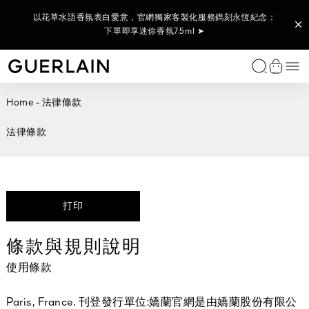
【8/1-8/9限定】全站享LINE POINTS回饋10% (透過LINE購物,
七夕贈禮首選！紅寶之吻高訂唇膏；選購任2支唇膏 即贈新品24K
24K底妝家族新品│24K純金持光精華粉底 金緻底妝24H持光不黯
官網搶先 全新上市！嬌蘭皇家蜂王乳激活能量凍晶 下單即享皇家
以花草水語香氛表白愛意，官網獨家客製化服務鐫刻永恆紀念；
官網與專賣店獨家！藝術沙龍高訂隨身精奢組，精選迷你明星香
部分商品不參與)；單筆消費滿額6000享7件禮，再享LINE
沉 下單即贈 蜂蜜修護白霜3ml ➤
調，為心愛的她獻上藝術傑作 ➤
下單即享迷你香氛7.5ml ➤
蜂王乳蜜露 15m ➤
精華粉底5ml ➤
POINTS 300點 ➤
獨家香氛
女性香氛
男性香氛
家居香氛系列
特殊服務
唇部彩妝
臉部
眼部彩妝
經典彩妝
特殊服務
類別
系列
功效
嬌蘭護膚儀式
嬌蘭專業研發
特殊服務
免費諮詢服務
尋找贈禮靈感
個人化工作坊
尋找完美贈禮
預約難忘體驗
選
嬌蘭 - （返回首頁）
查看購
藝術沙龍香氛系列
藝術沙龍香氛系列
藝術沙龍香氛系列
室內擴香
您的香氛美妍體驗
唇膏
妝前乳/飾底乳
眼影
紅寶之吻高訂唇膏
訂製你的專屬唇膏
臉部精華液和精華油
皇家蜂王乳修護系列
抗老護理
皇家蜂王乳修護系列護膚程序
The Bee Lab™
尋找您的命定保養品
您的香氛美妍體驗
女士贈禮靈感
藝術沙龍系列
尋找您的命定香氛
訂製香氛
Home
法律條款
非凡之作
花草水語系列
Idealman香氛系列
車用擴香
護唇油和俏唇蜜
嬌蘭底妝家族
睫毛膏
24K純金光系列底妝
尋找您的命定粉底
乳霜
黑蘭鑽極萃
亮采護理
蘭鑽系列護膚儀式
全球整合性蘭花研究平台®（Orchidarium®）
您的保養美妍體驗
男士贈禮靈感
訂製專屬唇膏
尋找您的命定粉底
預約護膚療程
藝術沙龍系列
24K純金絲光氣墊粉餅
皇家蜂王乳
花草水語
KISSK
皇家蜂王
法律條款
氣墊粉餅
靜日沉思淡香精
專屬訂製可補充珠寶粉盒
瞬效能量筆
晨霧玫瑰
含天然來
平衡油精
典藏精品
我的印記系列
經典男士香氛
香氛蠟燭
潤唇膏
蜜粉及腮紅
眼線筆
幻彩流星
眼唇護理
蘭鑽金緻御光
保濕護理
您的彩妝美妍體驗
全部禮品組
尋找護膚品
饋贈的藝術
所有個人化訂製服務
臻稀典藏
一千零一夜
Habit Rouge系列
唇部打底
眉筆
提洛可
化妝水和精華水
蘭鑽系列
眼周明亮
尋找完美贈禮
顯示全部
訂製香氛
嬌蘭法式黑裙系列香氛
帝王香水
唇筆
卸妝和潔面乳
蘭鑽氧蘊極光白金萃
防曬/隔離霜
顯示全部
LES LÉGENDAIRES 經典臻藏系列
花草水語純粹
紅寶之吻高訂唇膏非凡之作
面膜
顯示全部
顯示全部
條款與規則說明
帝王香水
秀髮保養
顯示全部
顯示全部
使用條款
身體保養
顯示全部
Paris, France. 刊登發行單位:嬌蘭官網是由嬌蘭股份有限公