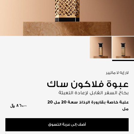
عرض الكل
لار إيه لا ماتيير
عبوة فلاكون ساك
بخاخ السفر القابل لإعادة التعبئة
علبة خاصة بقارورة الرذاذ سعة 20 مل 20
٨٦٠.٠٠ ﷼
مل
أضف إلى عربة التسوق