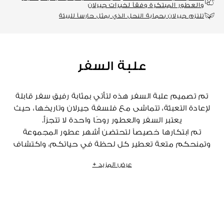
والعطور المبتكرة وفقاً لخبرات جيرلان
تلتزم جيرلان بحماية النحل الذي يمثل حارساً للبيئة
علبة السفر
تم تصميم علبة السفر هذه لتأتي بمثابة رفيق سفر قابلة
لإعادة التعبئة، تتماشى مع فلسفة جيرلان وتاريخها، حيث
يعتبر السفر والعطور روحًا واحدة لا تتجزأ.
تم ابتكارها خصيصاً لتحتضن أشهر عطور المجموعة
وتمنحكم متعة تعطير كل لحظة في حياتكم، واكتشاف
إبداعات جديدة أو إعادة اكتشاف رائحة عطرية مفضلة لديكم.
عرض المزيد +
تتوفر عبوات فلاكون ساك فارغة يمكن استخدامها فقط مع
عبوات إعادة تعبئة لار إيه لا ماتيير، التي تباع بشكل منفصل.