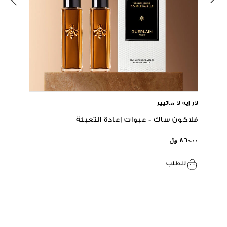
لار إيه لا ماتيير
فلاكون ساك - عبوات إعادة التعبئة
٨٦٠.٠٠ ﷼
للطلب