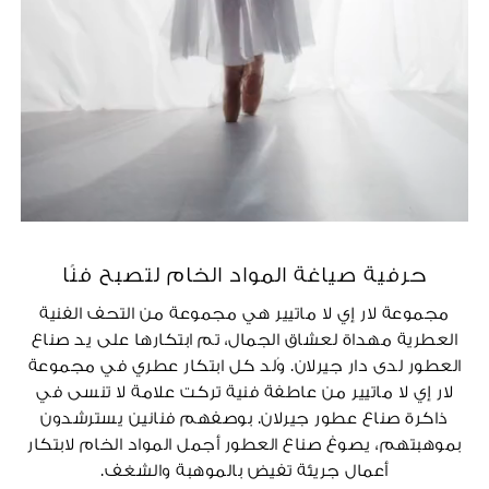
حرفية صياغة المواد الخام لتصبح فنًا
مجموعة لار إي لا ماتيير هي مجموعة من التحف الفنية
العطرية مهداة لعشاق الجمال، تم ابتكارها على يد صناع
العطور لدى دار جيرلان. وُلد كل ابتكار عطري في مجموعة
لار إي لا ماتيير من عاطفة فنية تركت علامة لا تنسى في
ذاكرة صناع عطور جيرلان. بوصفهم فنانين يسترشدون
بموهبتهم، يصوغ صناع العطور أجمل المواد الخام لابتكار
أعمال جريئة تفيض بالموهبة والشغف.