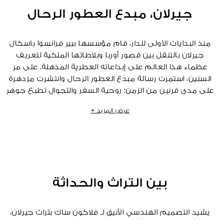
جيرلان، مبدع العطور الرحال
منذ البدايات الآولى للدار، قام مؤسسها بيير فرانسوا باسكال
جيرلان بالتنقل بين قصور أوربا وبلاطاتها الملكية لتعريف
عظماء هذا العالم على إبداعاته العطرية المذهلة. على مر
السنين، استمرت رسالة مبدع العطور الرحال وانتشرت مزدهرة
على مدى قرنين من الزمن: روحية السفر والتجوال تطبع جوهر
كل الإبداعات العطرية للدار وكذلك المكونات التي تبث الحياة
عرض المزيد +
في هذه الابتكارات الرائعة، في بحث دؤوب عن الجمال
والعاطفة.
بين التراث والحداثة
يشيد التصميم الهندسي الأنيق لـ فلاكون ساك بتراث جيرلان،