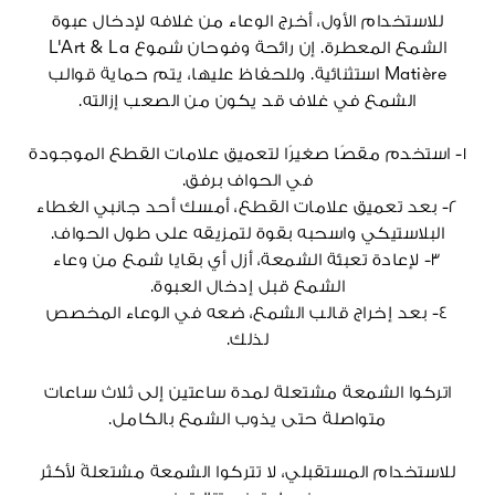
للاستخدام الأول، أخرج الوعاء من غلافه لإدخال عبوة
الشمع المعطرة. إن رائحة وفوحان شموع L'Art & La
Matière استثنائية. وللحفاظ عليها، يتم حماية قوالب
الشمع في غلاف قد يكون من الصعب إزالته.
١- استخدم مقصًا صغيرًا لتعميق علامات القطع الموجودة
في الحواف برفق.
٢- بعد تعميق علامات القطع، أمسك أحد جانبي الغطاء
البلاستيكي واسحبه بقوة لتمزيقه على طول الحواف.
٣- لإعادة تعبئة الشمعة، أزل أي بقايا شمع من وعاء
الشمع قبل إدخال العبوة.
٤- بعد إخراج قالب الشمع، ضعه في الوعاء المخصص
لذلك.
اتركوا الشمعة مشتعلة لمدة ساعتين إلى ثلاث ساعات
متواصلة حتى يذوب الشمع بالكامل.
للاستخدام المستقبلي، لا تتركوا الشمعة مشتعلةً لأكثر