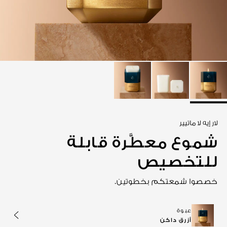
عرض الكل
لار إيه لا ماتيير
شموع معطَّرة قابلة
للتخصيص
خصصوا شمعتكم بخطوتين.
عبوة
أزرق داكن