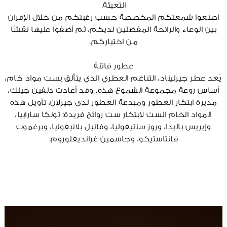
التعبئة.
اصنعوا شمعتكم المخصصة حسب رغبتكم من خلال الإقران
بين الوعاء والرائحة المفضلَين لديكم، ثم أضفوا عليها نقشًا
من اختياركم.
عطور فاتنة
يُعد عطر جيرليناد، التناغم العطري الذي يتألق بست مواد خام،
أساس روعة مجموعة الشموع هذه. وقد أعادت دلفين جيلك،
مديرة ابتكار العطور ومبدعة العطور لدى جيرلان، تأويل هذه
المواد الخام الست لابتكار ست روائح فريدة: تونكا سارابيا،
وإيريس باليدا، وروز سنتيفوليا، وفانيل بلانيفوليا، وبرغموت
فانتاستيكو، وجاسمين غرانديفلوروم.