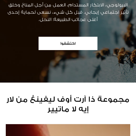
البيولوجي، الابتكار المستدام، العمل من أجل المناخ وخلق
تأثير اجتماعي إيجابي. قبل كل شيء، نسعى لحماية إحدى
أغلى عجائب الطبيعة: النحل.
اكتشفوا
مجموعة ذا آرت أوف ليفينغ من لار
إيه لا ماتيير