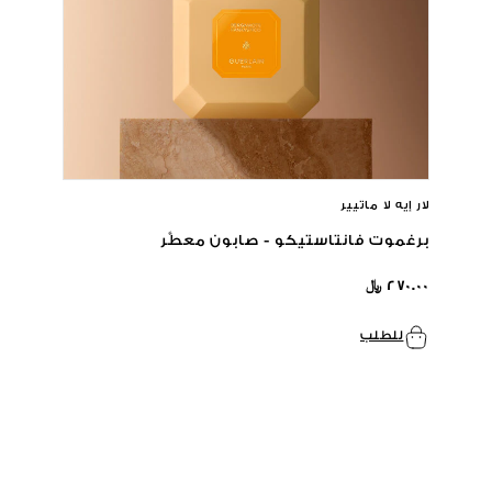
لار إيه لا ماتيير
برغموت فانتاستيكو - صابون معطَّر
٢٧٠.٠٠ ﷼
للطلب