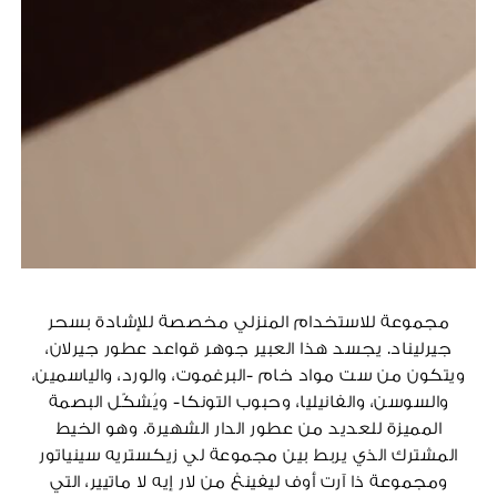
مجموعة للاستخدام المنزلي مخصصة للإشادة بسحر
جيرليناد. يجسد هذا العبير جوهر قواعد عطور جيرلان،
ويتكون من ست مواد خام -البرغموت، والورد، والياسمين،
والسوسن، والفانيليا، وحبوب التونكا- ويُشكّل البصمة
المميزة للعديد من عطور الدار الشهيرة. وهو الخيط
المشترك الذي يربط بين مجموعة لي زيكستريه سينياتور
ومجموعة ذا آرت أوف ليفينغ من لار إيه لا ماتيير، التي