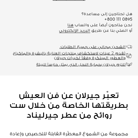
هل تحتاجين إلى مساعدة؟
+800 111 0895
نحن متاحون أيضاً على واتساب
هنا
أو اتصلي بنا عن طريق
البريد الإلكتروني
الشحن مجاني على جميع الطلبات.
تُقدم 2 عينات لاستكشاف منتجات العناية بالبشرة والماكياج
والعطور المبتكرة وفقاً لخبرات جيرلان
تلتزم جيرلان بحماية النحل الذي يمثل حارساً للبيئة
تعبِّر جيرلان عن فن العيش
بطريقتها الخاصة من خلال ست
روائح من عطر جيرليناد
مجموعة من الشموع المعطَّرة القابلة للتخصيص وإعادة