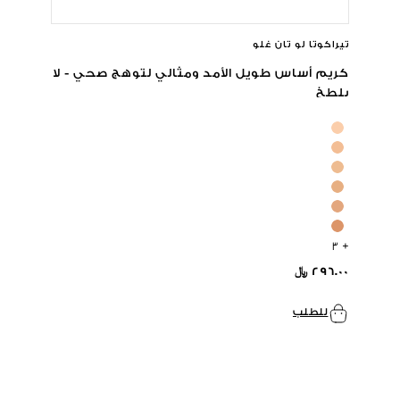
تيراكوتا لو تان غلو
كريم أساس طويل الأمد ومثالي لتوهج صحي - لا
يلطخ
+ ٣
٢٩٦.٠٠ ﷼
للطلب