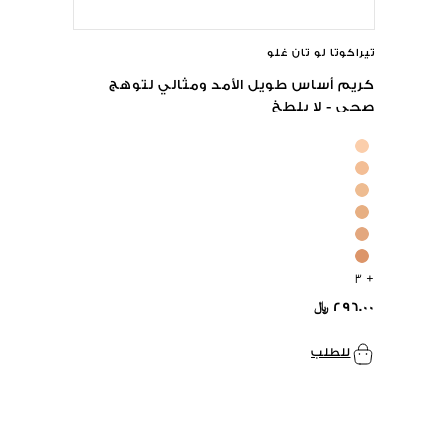
تيراكوتا لو تان غلو
كريم أساس طويل الأمد ومثالي لتوهج
صحي - لا يلطخ
+ ٣
٢٩٦.٠٠ ﷼
للطلب