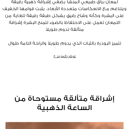
لمعان برّاق طبيعي المنشأ يضفي إشراقة ذهبية رقيقة
ويتناغم مع الانعكاسات متعددة الأبعاد. يثبت قوامها الخفيف
على البشرة وكأنه وشاح رقيق يشكل طبقة رقيقة للغاية من
اللمعان تعمل على الاحتفاظ بالضوء لتمنح البشرة إشراقة
متألقة تدوم طويلاً.
تتميز البودرة بالثبات الذي يدوم طويلاً والراحة التامة طوال
اليوم، وهي غنية بزيت الأرغان الطبيعي.
عرض المزيد +
الوزن: 7 جرامات
¹وفقاً لمعيار ISO 16128. تسهم نسبة 4% المتبقية في منح المنتج تكامله
وخصائصه الحسية.
إشراقة متألقة مستوحاة من
الساعة الذهبية