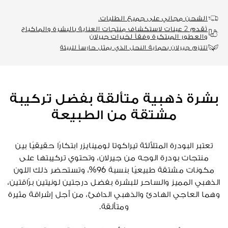
الشحن مجاني على جميع الطلبات.
تُقدم 2 عينات لاستكشاف منتجات العناية بالبشرة والماكياج
والعطور المبتكرة وفقاً لخبرات جيرلان
تلتزم جيرلان بحماية النحل الذي يمثل حارساً للبيئة
بشرة ذهبية متألقة بفضل تركيبة
مشتقة من الطبيعة
تعتبر البودرة المتلألئة تيراكوتا لومينايزر ابتكارًا حقيقيًا بين
منتجات بودرة الوجه من جيرلان، وتحتوي تركيبتها على
مكونات مشتقة طبيعيًا بنسبة 96%، وتستحضر ذلك اللون
الذهبي المميز والساحر للبشرة بفضل درجتين لونيتين برّاقتين،
وهما العاجي الهادئ والذهبي الدافئ، من أجل إشراقة مثيرة
ومتألقة.