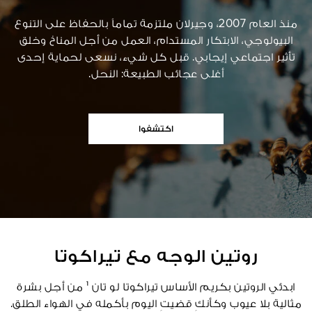
منذ العام 2007، وجيرلان ملتزمة تماماً بالحفاظ على التنوع
البيولوجي، الابتكار المستدام، العمل من أجل المناخ وخلق
تأثير اجتماعي إيجابي. قبل كل شيء، نسعى لحماية إحدى
أغلى عجائب الطبيعة: النحل.
اكتشفوا
روتين الوجه مع تيراكوتا
ابدئي الروتين بكريم الأساس تيراكوتا لو تان ¹ من أجل بشرة
مثالية بلا عيوب وكأنكِ قضيتِ اليوم بأكمله في الهواء الطلق.