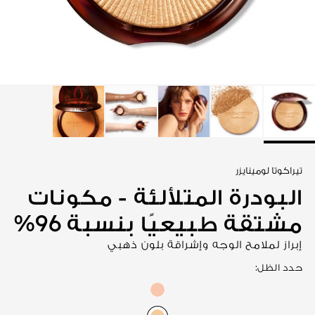
عرض الكل
تيراكوتا لومينايزر
البودرة المتلألئة - مكونات
مشتقة طبيعيًا بنسبة 96%
إبراز لملامح الوجه وإشراقة بلون ذهبي
حدد الظل: