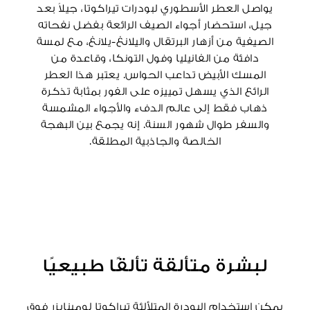
يواصل العطر الأسطوري لبودرات تيراكوتا، جيلاً بعد
جيل، استحضار أجواء الصيف الرائعة بفضل نفحاته
الصيفية من أزهار البرتقال واليلانغ-يلانغ، مع لمسة
دافئة من الفانيليا وفول التونكا، وقاعدة من
المسك الأبيض تداعب الحواس. يعتبر هذا العطر
الرائع الذي يسهل تمييزه على الفور بمثابة تذكرة
ذهاب فقط إلى عالم الدفء والأجواء المشمسة
والسفر طوال شهور السنة. إنه يجمع بين البهجة
الخالصة والجاذبية المطلقة.
لبشرة متألقة تألقًا طبيعيًا
يمكن استخدام البودرة المتلألئة تيراكوتا لومينايزر فوق