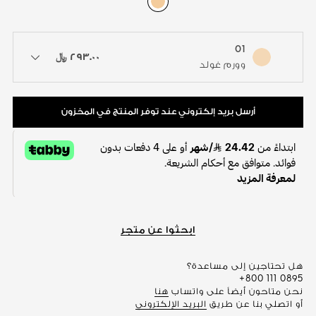
01
color : 01
٢٩٣.٠٠ ﷼
available colors / to choose a color
وورم غولد
أرسل بريد إلكتروني عند توفر المنتج في المخزون
ابحثوا عن متجر
هل تحتاجين إلى مساعدة؟
+800 111 0895
نحن متاحون أيضاً على واتساب
هنا
أو اتصلي بنا عن طريق
البريد الإلكتروني