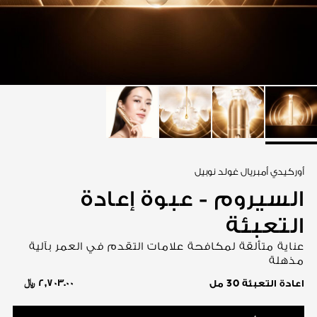
عرض الكل
أوركيدي أمبريال غولد نوبيل
السيروم - عبوة إعادة
التعبئة
عناية متألقة لمكافحة علامات التقدم في العمر بآلية
مذهلة
٢,٧٠٣.٠٠ ﷼
اعادة التعبئة 30 مل