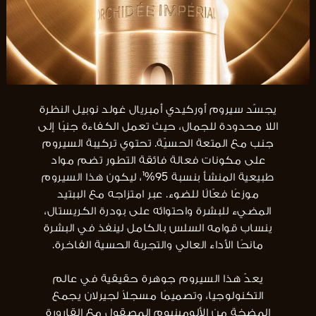
يجسّد سيروم أوركيدي أمبريال غولد نوبيل النظرة
اللا محدودة للجمال، حيث تعمل الكفاءة جنبًا إلى
جنب مع المتعة الحسيّة. تحتوي تركيبة السيروم
على مكونات فعالة فائقة التطور تضم مواد
طبيعية المنشأ بنسبة 95%¹، ليكون هذا السيروم
موزعًا فعّالًا للضوء. عبر امتزاجه مع الببتيد
المضيء للبشرة واحتوائه على بودرة الكريستال،
ينساب قوامه السلس بالكامل لينفذ في البشرة
مانحًا الأداء العالي والتجربة الحسية الفاخرة.
يعدّ هذا السيروم جوهرة حقيقية في عالم
التكنولوجيا، وتصميمًا مسجلاً لجيرلان يجمع
المضخة من الألومينيوم المصقول مع القارورة