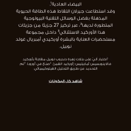
البيضاء العادية¹.
وقد استطاعت جيرلان التقاط هذه الطاقة الحيوية
المذهلة بفضل الوسائل التقنية البيولوجية
المتطورة لديها²، عبر تركيز 27 جزيئًا من جزيئات
هذا الأوركيد الاستثنائي³ داخل مجموعة
مستحضرات العناية بالبشرة أوركيدي أمبريال غولد
نوبيل.
¹اختبار آليّ على بتلات زهرة دندروب نوبيل مقارنةً بأوركيد
فالاينوبسيس أمابيليس (أوركيد القمر). ²صنع في أوروبا. ³تم
التحديد عن طريق التحليل الفيتوكيميائي.
شاهد كل المكونات