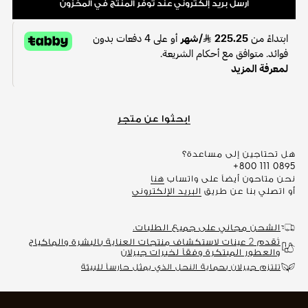
أرسل بريد إلكتروني عند توفر المنتج في المخزون
ابحثوا عن متجر
هل تحتاجين إلى مساعدة؟
+800 111 0895
نحن متاحون أيضاً على واتساب
هنا
أو اتصلي بنا عن طريق
البريد الإلكتروني
الشحن مجاني على جميع الطلبات.
تُقدم 2 عينات لاستكشاف منتجات العناية بالبشرة والماكياج
والعطور المبتكرة وفقاً لخبرات جيرلان
تلتزم جيرلان بحماية النحل الذي يمثل حارساً للبيئة