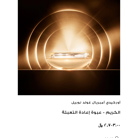
أوركيدي أمبريال غولد نوبيل
الكريم - عبوة إعادة التعبئة
٢,٧٠٣.٠٠ ﷼