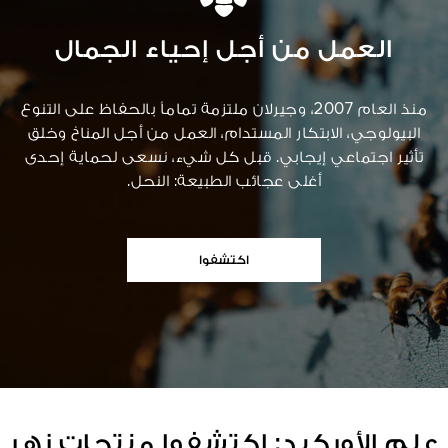
العمل من أجل إحياء الجمال
منذ العام 2007، وجيرلان ملتزمة تماماً بالحفاظ على التنوع
البيولوجي، الابتكار المستدام، العمل من أجل المناخ وخلق
تأثير اجتماعي إيجابي. قبل كل شيء، نسعى لحماية إحدى
أغلى عجائب الطبيعة: النحل.
اكتشفوا
علم الأوركيد: اكتشفوا منتجات زهر