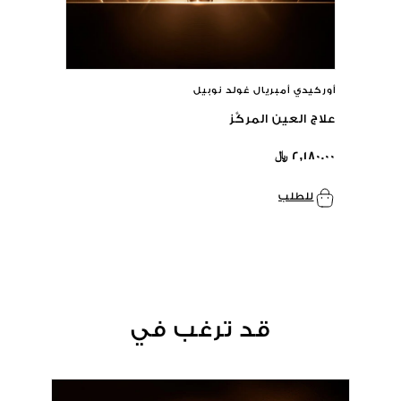
أوركيدي أمبريال غولد نوبيل
علاج العين المركَّز
٢,١٨٠.٠٠ ﷼
للطلب
قد ترغب في