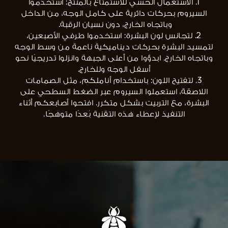
1. الاستعمال الحسي للاستمتاع بالمنتج: استخدموا
السيروم بحركات دائرية على كامل الوجه، من الداخل
وباتجاه الخارج، دون نسيان الرقبة.
2. لتجانس لون البشرة: استخدموا طرفي الأصبعين،
لتمسيد البشرة بحركات ديناميكية ناعمة من وسط الوجه
وباتجاه الخارج. ابدؤوا من أعلى الجبهة وانزلوا تدريجيًا نحو
أسفل الوجه وللخارج.
3. لتفتيح اللون: باستخدام أناملكم، مثل الصمامات
اللاصقة، استعملوا السيروم عبر الضغط السطحي على
البشرة، مع التربيت بشكل متكرر. افتحوا أصابعكم أثناء
التنفيذ لإعطاء هذه التقنية بُعدًا متوهجًا.