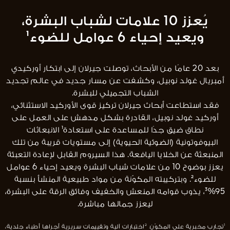
يُعزز 10 علامات لشباب البشرة،
ويعيد إحياء 6 عوامل للضوء¹
بعد 20 عامًا من الأبحاث، توصلت جيرلان إلى ابتكار أوركيدي
أمبريال غولد نوبيل، وكشفت عن مسار جديد في عالم تجديد
الشباب التجميلي للبشرة.
فقد استطاعت أبحاث جيرلان تركيز قوى الأوركيد الاستثنائي،
أوركيد غولد نوبيل، القادرة بشكل مدهش على العمل على
نطاق ضيق جدًا للمساعدة على استعادة¹ الانبعاثات
البيوفوتونية (الضوئية الحيوية) إلى مستويات قريبة من تلك
المنبعثة عن الخلايا اليافعة. هذا السيروم القابل لإعادة التعبئة
يعزز بوضوح 10 من علامات شباب البشرة ويعيد إحياء 6 عوامل
للضوء². وبتركيبته المكوّنة من مواد طبيعية المنشأ بنسبة
95%³، يذوب قوامه المنعش والخفيف وفائق الرقة على البشرة،
ليعزز جمالها مباشرة.
¹تجارب مخبرية على المكوّن. ²اختبارات آلية وتقييمات سريرية أجراها أطباء جلدية،