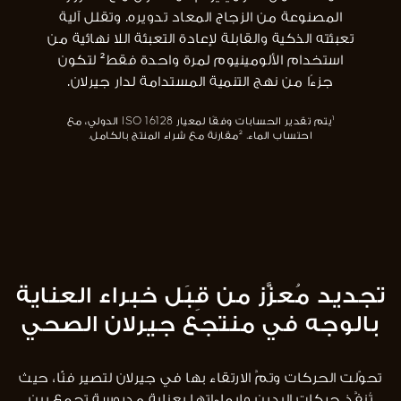
المصنوعة من الزجاج المعاد تدويره. وتقلل آلية
تعبئته الذكية والقابلة لإعادة التعبئة اللا نهائية من
استخدام الألومينيوم لمرة واحدة فقط² لتكون
جزءًا من نهج التنمية المستدامة لدار جيرلان.
¹يتم تقدير الحسابات وفقًا لمعيار ISO 16128 الدولي، مع
احتساب الماء. ²مقارنة مع شراء المنتج بالكامل.
تجديد مُعزَّز من قِبَل خبراء العناية
بالوجه في منتجع جيرلان الصحي
تحوّلت الحركات وتمَّ الارتقاء بها في جيرلان لتصير فنًّا، حيث
تُنفَّذ حركات اليدين وإيماءاتها بعناية مدروسة تجمع بين