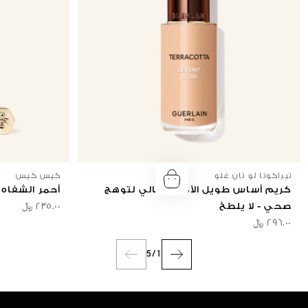
تيراكوتا لو تان غلو
كيس كيس
كريم أساس طويل الأمد ومثالي لتوهج
أحمر الشفاه 
صحي - لا يلطخ
٢٣٥.٠٠ ﷼
٢٩٦.٠٠ ﷼
5
/
1