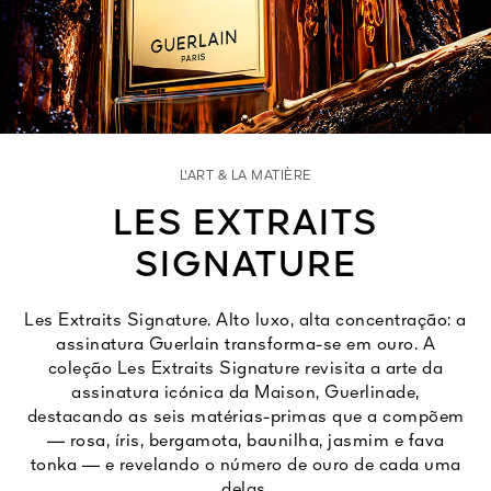
Ver tudo
L'ART & LA MATIÈRE
LES EXTRAITS
SIGNATURE
VIVA
1828
ORES
Les Extraits Signature. Alto luxo, alta concentração: a
assinatura Guerlain transforma-se em ouro. A
coleção Les Extraits Signature revisita a arte da
assinatura icónica da Maison, Guerlinade,
destacando as seis matérias-primas que a compõem
— rosa, íris, bergamota, baunilha, jasmim e fava
tonka — e revelando o número de ouro de cada uma
delas.