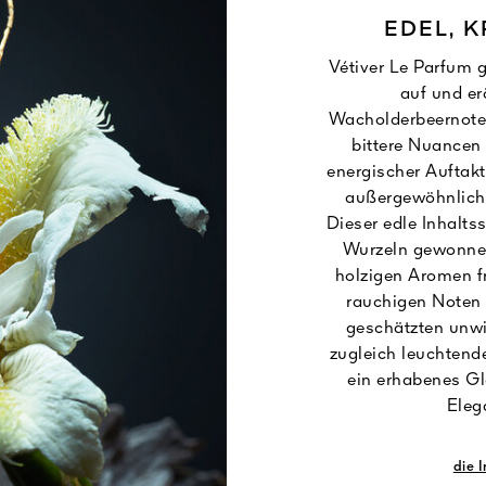
EDEL, K
Vétiver Le Parfum 
auf und er
Wacholderbeernote,
bittere Nuancen 
energischer Auftakt,
außergewöhnliche
Dieser edle Inhaltss
Wurzeln gewonnen 
holzigen Aromen fr
rauchigen Noten
geschätzten unwi
zugleich leuchtend
ein erhabenes Gl
Eleg
die 