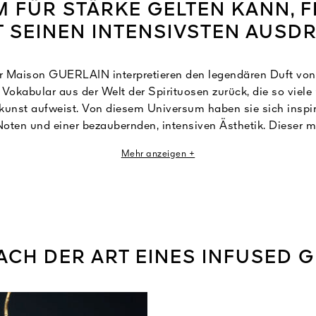
FÜR STÄRKE GELTEN KANN, F
 SEINEN INTENSIVSTEN AUSD
r Maison GUERLAIN interpretieren den legendären Duft von 
in Vokabular aus der Welt der Spirituosen zurück, die so vie
kunst aufweist. Von diesem Universum haben sie sich inspir
ten und einer bezaubernden, intensiven Ästhetik. Dieser 
zentrierten Inhaltsstoffen gestaltete Duft bietet als Parfum 
Mehr anzeigen +
dagewesene Verführungskraft.
ACH DER ART EINES INFUSED G