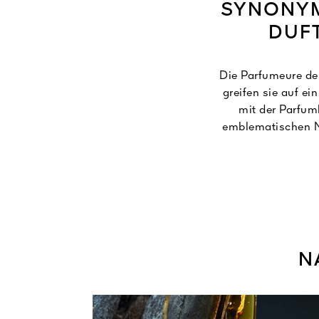
SYNONYM 
DUFT
Die Parfumeure de
greifen sie auf e
mit der Parfum
emblematischen No
und hoch kon
N