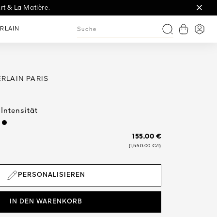
rt & La Matière.
t.
RLAIN
Warenkorb
Anme
Suche
RLAIN PARIS
Intensität
155.00 €
(1,550.00 €/l)
PERSONALISIEREN
IN DEN WARENKORB