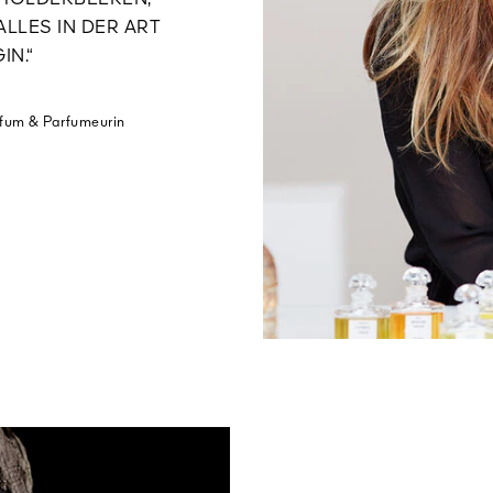
CHOLDERBEEREN,
LLES IN DER ART
IN.“
rfum & Parfumeurin