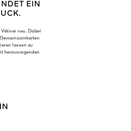
INDET EIN
RUCK.
Vétiver neu. Dabei
le Gemeinsamkeiten
ieren lassen zu
mit herausragenden
eine noch nie
IN