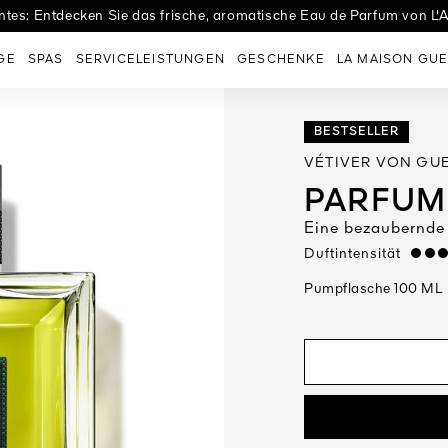
tes: Entdecken Sie das frische, aromatische Eau de Parfum von L'A
es Eaux: Entdecken Sie Eau de Tulle, den perfekten Duft zur Hochzei
GE
SPAS
SERVICELEISTUNGEN
GESCHENKE
LA MAISON GUE
BESTSELLER
VÉTIVER VON GUE
PARFUM
Eine bezaubernde 
Duftintensität
strong
Pumpflasche 100 ML