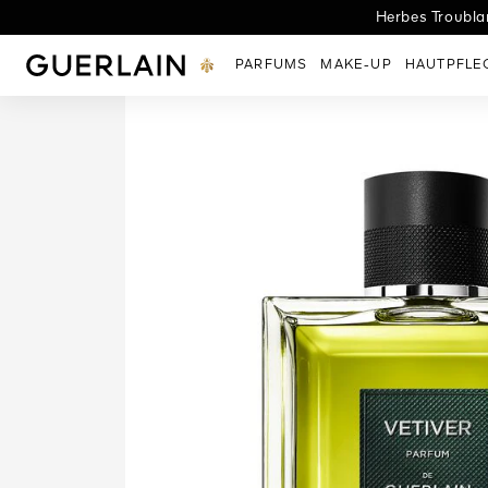
Herbes Troublan
L
Guerlain - (Zurück zur Startseite)
PARFUMS
MAKE-UP
HAUTPFLE