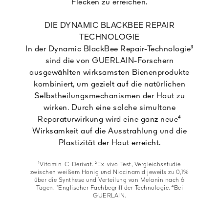
Flecken zu erreichen.
DIE DYNAMIC BLACKBEE REPAIR
TECHNOLOGIE
In der Dynamic BlackBee Repair-Technologie³
sind die von GUERLAIN-Forschern
ausgewählten wirksamsten Bienenprodukte
kombiniert, um gezielt auf die natürlichen
Selbstheilungsmechanismen der Haut zu
wirken. Durch eine solche simultane
Reparaturwirkung wird eine ganz neue⁴
Wirksamkeit auf die Ausstrahlung und die
Plastizität der Haut erreicht.
¹Vitamin-C-Derivat. ²Ex-vivo-Test, Vergleichsstudie
zwischen weißem Honig und Niacinamid jeweils zu 0,1%
über die Synthese und Verteilung von Melanin nach 6
Tagen. ³Englischer Fachbegriff der Technologie. ⁴Bei
GUERLAIN.