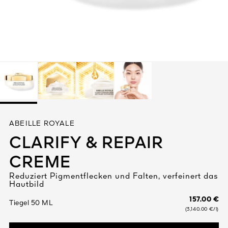
Alles anzeigen
DIGEN
ABEILLE ROYALE
DET
N
CLARIFY & REPAIR
TEURE
CREME
Reduziert Pigmentflecken und Falten, verfeinert das
Hautbild
157.00 €
Tiegel 50 ML
(3,140.00 €/l)