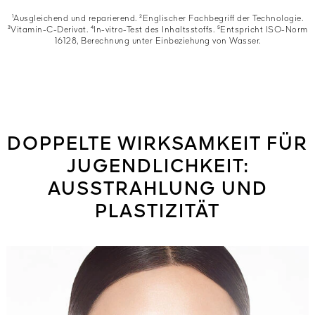
¹Ausgleichend und reparierend. ²Englischer Fachbegriff der Technologie.
³Vitamin-C-Derivat. ⁴In-vitro-Test des Inhaltsstoffs. ⁵Entspricht ISO-Norm
16128, Berechnung unter Einbeziehung von Wasser.
DOPPELTE WIRKSAMKEIT FÜR
JUGENDLICHKEIT:
AUSSTRAHLUNG UND
PLASTIZITÄT