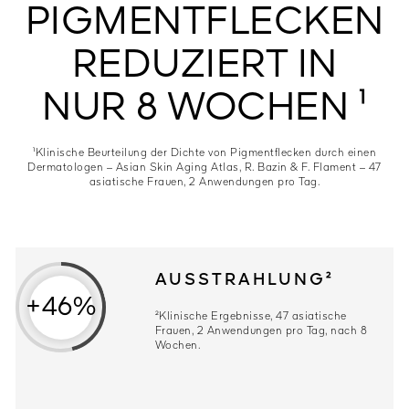
PIGMENTFLECKEN
REDUZIERT IN
8 JAHRE PIGMENTFLECKEN REDU
NUR 8 WOCHEN ¹
¹Klinische Beurteilung der Dichte von Pigmentflecken durch einen
Dermatologen – Asian Skin Aging Atlas, R. Bazin & F. Flament – 47
asiatische Frauen, 2 Anwendungen pro Tag.
AUSSTRAHLUNG²
+46%
²Klinische Ergebnisse, 47 asiatische
Frauen, 2 Anwendungen pro Tag, nach 8
Wochen.