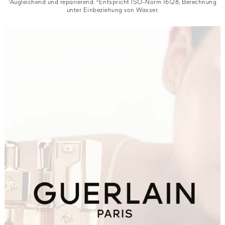
¹Augleichend und reparierend. ²Entspricht ISO-Norm 16128, Berechnung
unter Einbeziehung von Wasser.