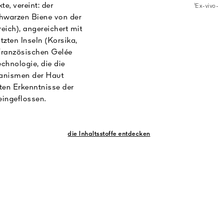
e, vereint: der
¹Ex-vivo-
hwarzen Biene von der
eich), angereichert mit
zten Inseln (Korsika,
 französischen Gelée
echnologie, die die
anismen der Haut
sten Erkenntnisse der
ingeflossen.
die Inhaltsstoffe entdecken