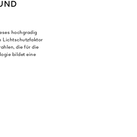
 UND
ieses hochgradig
 Lichtschutzfaktor
hlen, die für die
ogie bildet eine
mit den Filtern ist
Jugend aus unseren
BlackBee Repair-
chtbare Zeichen des
ert mit dem die
e Helligkeit des
cken.