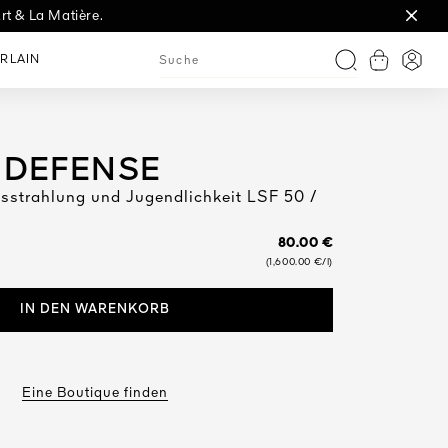
rt & La Matière.
t.
RLAIN
Warenkorb
Anme
Suche
 DEFENSE
usstrahlung und Jugendlichkeit LSF 50 /
80.00 €
(1,600.00 €/l)
IN DEN WARENKORB
Eine Boutique finden