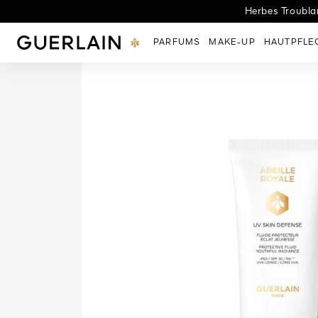
Herbes Troublan
L
Guerlain - (Zurück zur Startseite)
PARFUMS
MAKE-UP
HAUTPFLE