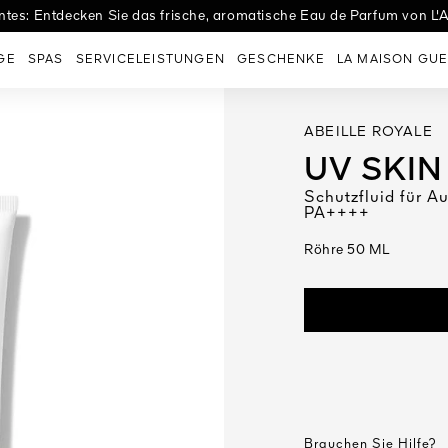
tes: Entdecken Sie das frische, aromatische Eau de Parfum von L'A
es Eaux: Entdecken Sie Eau de Tulle, den perfekten Duft zur Hochzei
GE
SPAS
SERVICELEISTUNGEN
GESCHENKE
LA MAISON GUE
ABEILLE ROYALE
UV SKIN
Schutzfluid für A
PA++++
Röhre 50 ML
Brauchen Sie Hilfe?