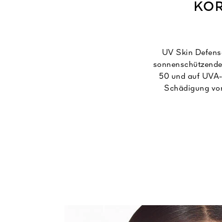
KOR
UV Skin Defense
sonnenschützende 
50 und auf UVA-S
Schädigung von 
Vernetzung wie ein
und so einen weit
exklusiven Honi
Technologie. Die f
Kollagenabbaus
Ausstrahlung wi
Tein