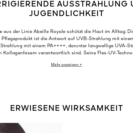
RIGIERENDE AUSSTRAHLUNG
JUGENDLICHKEIT
 aus der Linie Abeille Royale schützt die Haut im Alltag: D
Pflegeprodukt ist die Antwort auf UVB-Strahlung mit einem
trahlung mit einem PA++++, darunter langwellige UVA-Stra
Kollagenfasern verantwortlich sind. Seine Flex-UV-Technol
e zweite Haut, die äußerst widerstandsfähig und kompatibel 
Mehr anzeigen +
ergehenden Schutz sicherstellt. Die reparierende Kraft der 
gsorten konzentriert sich bei diesem Fluid in der Dynamic 
eine, frische und leicht getönte Emulsion trägt dazu bei, si
 zu reduzieren wie Falten und Festigkeitsverlust. Angereich
ederherstellenden weißen Honig frischt UV Skin Defense di
ts auf und verringert sichtbar das Auftreten von Pigmentfle
ERWIESENE WIRKSAMKEIT