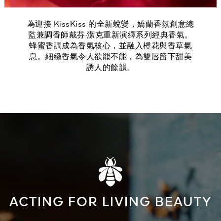
為迎接 KissKiss 的全新蛻變，嬌蘭香氛創意總
監兼調香師戴芬·潔克重新演繹系列經典香氣。
蜂蜜香調成為香氣核心，並融入橙花與香草氣
息。細緻香氣令人欲罷不能，為雙唇留下甜美
誘人的餘韻。
ACTING FOR LIVING BEAUTY