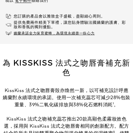
或以
電子郵件
聯絡我們
您訂購的產品會以雅致盒子盛載，盡顯細心周到。
提供免費兩件精美下單禮，讓您貼身體驗法國嬌蘭的護膚、彩
妝和香氛的獨到優點。​
嬌蘭承諾全力保育蜜蜂，為環境永續盡一份心力
為 KISSKISS 法式之吻唇膏補充新
色
KissKiss 法式之吻唇膏殼亦煥然一新，以可補充設計呼應
嬌蘭對永續環境的承諾。使用一次補充蕊芯可減少28%包裝
重量、39%二氧化碳排放與38%化石燃料消耗¹。
KissKiss 法式之吻補充蕊芯推出20款高顯色柔霧妝效色
選，採用與 KissKiss 法式之吻唇膏相同的創新配方。配方