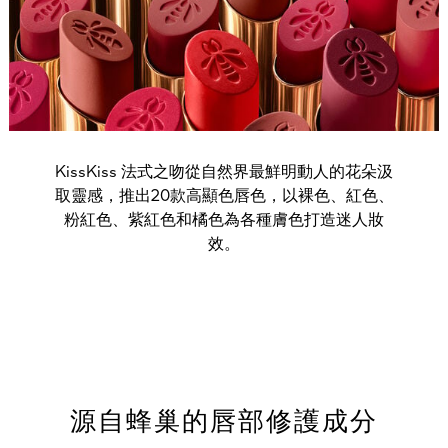
KissKiss 法式之吻從自然界最鮮明動人的花朵汲
取靈感，推出20款高顯色唇色，以裸色、紅色、
粉紅色、紫紅色和橘色為各種膚色打造迷人妝
效。
源自蜂巢的唇部修護成分