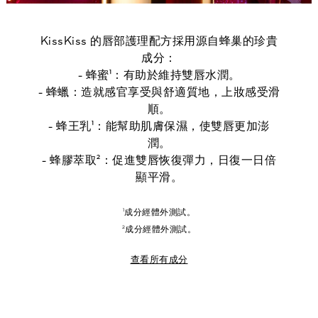
KissKiss 的唇部護理配方採用源自蜂巢的珍貴
成分：
- 蜂蜜¹：有助於維持雙唇水潤。
- 蜂蠟：造就感官享受與舒適質地，上妝感受滑
順。
- 蜂王乳¹：能幫助肌膚保濕，使雙唇更加澎
潤。
- 蜂膠萃取²：促進雙唇恢復彈力，日復一日倍
顯平滑。
¹成分經體外測試。
²成分經體外測試。
查看所有成分