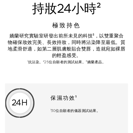
持妝24小時²
極致持色
嬌蘭研究實驗室研發出前所未見的科技³，以雙重聚合
物確保妝效完美、長效持妝，同時將沾染降至最低。質
地柔滑舒適，如第二層肌膚般貼合雙唇，造就宛如裸唇
的輕盈感受。
¹抗沾染。²25位自願者的測試結果。³嬌蘭產品。
保濕功效¹
24H
¹30位自願者的儀器測試結果。