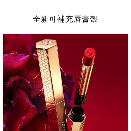
全新可補充唇膏殼