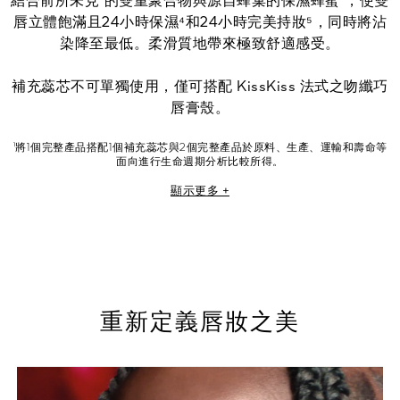
結合前所未見²的雙重聚合物與源自蜂巢的保濕蜂蜜³，使雙
唇立體飽滿且24小時保濕⁴和24小時完美持妝⁵，同時將沾
染降至最低。柔滑質地帶來極致舒適感受。
補充蕊芯不可單獨使用，僅可搭配 KissKiss 法式之吻纖巧
唇膏殼。
¹將1個完整產品搭配1個補充蕊芯與2個完整產品於原料、生產、運輸和壽命等
面向進行生命週期分析比較所得。
²嬌蘭的研究。
顯示更多 +
³成分經試管測試。
⁴30位自願者的儀器測試結果。
⁵25位自願者的測試結果。
重新定義唇妝之美