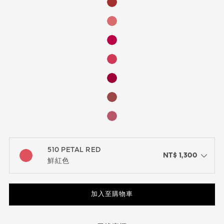
510 PETAL RED
NT$ 1,300
open the dropdown menu to see the available colors / to choose a co
鮮紅色
加入至購物車