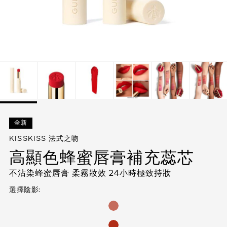
顯示全部
AUTY
全新
KISSKISS 法式之吻
高顯色蜂蜜唇膏補充蕊芯
不沾染蜂蜜唇膏 柔霧妝效 24小時極致持妝
選擇陰影: