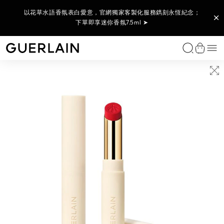
【8/1-8/9限定】全站享LINE POINTS回饋10% (透過LINE購物,
七夕贈禮首選！紅寶之吻高訂唇膏；選購任2支唇膏 即贈新品24K
24K底妝家族新品│24K純金持光精華粉底 金緻底妝24H持光不黯
官網搶先 全新上市！嬌蘭皇家蜂王乳激活能量凍晶 下單即享皇家
以花草水語香氛表白愛意，官網獨家客製化服務鐫刻永恆紀念；
官網與專賣店獨家！藝術沙龍高訂隨身精奢組，精選迷你明星香
部分商品不參與)；單筆消費滿額6000享7件禮，再享LINE
沉 下單即贈 蜂蜜修護白霜3ml ➤
調，為心愛的她獻上藝術傑作 ➤
下單即享迷你香氛7.5ml ➤
蜂王乳蜜露 15m ➤
精華粉底5ml ➤
POINTS 300點 ➤
獨家香氛
女性香氛
男性香氛
家居香氛系列
特殊服務
唇部彩妝
臉部
眼部彩妝
經典彩妝
特殊服務
類別
系列
功效
嬌蘭護膚儀式
嬌蘭專業研發
特殊服務
免費諮詢服務
尋找贈禮靈感
個人化工作坊
尋找完美贈禮
預約難忘體驗
選
嬌蘭 - （返回首頁）
查看購
藝術沙龍香氛系列
藝術沙龍香氛系列
藝術沙龍香氛系列
室內擴香
您的香氛美妍體驗
唇膏
妝前乳/飾底乳
眼影
紅寶之吻高訂唇膏
訂製你的專屬唇膏
臉部精華液和精華油
皇家蜂王乳修護系列
抗老護理
皇家蜂王乳修護系列護膚程序
The Bee Lab™
尋找您的命定保養品
您的香氛美妍體驗
女士贈禮靈感
藝術沙龍系列
尋找您的命定香氛
訂製香氛
非凡之作
花草水語系列
Idealman香氛系列
車用擴香
護唇油和俏唇蜜
嬌蘭底妝家族
睫毛膏
24K純金光系列底妝
尋找您的命定粉底
乳霜
黑蘭鑽極萃
亮采護理
蘭鑽系列護膚儀式
全球整合性蘭花研究平台®（Orchidarium®）
您的保養美妍體驗
男士贈禮靈感
訂製專屬唇膏
尋找您的命定粉底
預約護膚療程
藝術沙龍系列
24K純金絲光氣墊粉餅
皇家蜂王乳
華氣墊粉餅
靜日沉思淡香精
專屬訂製可補充珠寶粉盒
瞬效能量筆
典藏精品
我的印記系列
經典男士香氛
香氛蠟燭
潤唇膏
蜜粉及腮紅
眼線筆
幻彩流星
眼唇護理
蘭鑽金緻御光
保濕護理
您的彩妝美妍體驗
全部禮品組
尋找護膚品
饋贈的藝術
所有個人化訂製服務
臻稀典藏
一千零一夜
Habit Rouge系列
唇部打底
眉筆
提洛可
化妝水和精華水
蘭鑽系列
眼周明亮
尋找完美贈禮
顯示全部
訂製香氛
嬌蘭法式黑裙系列香氛
帝王香水
唇筆
卸妝和潔面乳
蘭鑽氧蘊極光白金萃
防曬/隔離霜
顯示全部
LES LÉGENDAIRES 經典臻藏系列
花草水語純粹
紅寶之吻高訂唇膏非凡之作
面膜
顯示全部
顯示全部
帝王香水
秀髮保養
顯示全部
顯示全部
身體保養
顯示全部