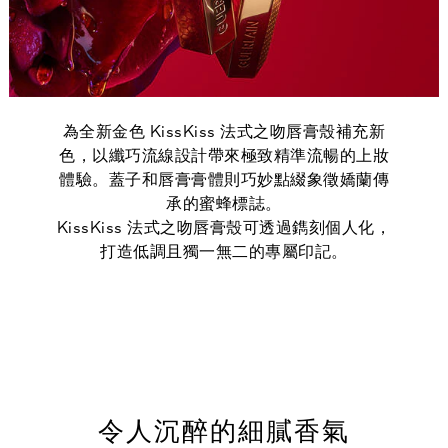
為全新金色 KissKiss 法式之吻唇膏殼補充新
色，以纖巧流線設計帶來極致精準流暢的上妝
體驗。蓋子和唇膏膏體則巧妙點綴象徵嬌蘭傳
承的蜜蜂標誌。
KissKiss 法式之吻唇膏殼可透過鐫刻個人化，
打造低調且獨一無二的專屬印記。
令人沉醉的細膩香氣