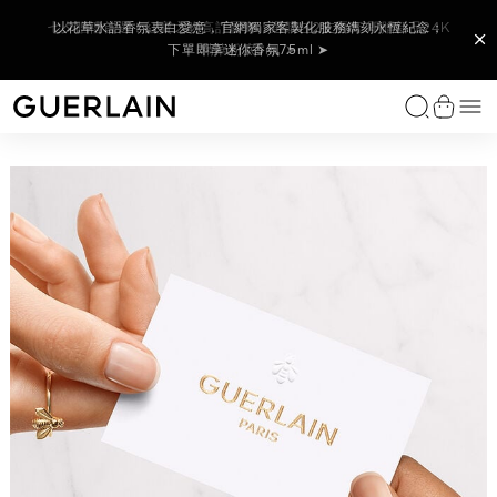
【8/1-8/9限定】全站享LINE POINTS回饋10% (透過LINE購物,
七夕贈禮首選！紅寶之吻高訂唇膏；選購任2支唇膏 即贈新品24K
24K底妝家族新品│24K純金持光精華粉底 金緻底妝24H持光不黯
官網搶先 全新上市！嬌蘭皇家蜂王乳激活能量凍晶 下單即享皇家
以花草水語香氛表白愛意，官網獨家客製化服務鐫刻永恆紀念；
官網與專賣店獨家！藝術沙龍高訂隨身精奢組，精選迷你明星香
部分商品不參與)；單筆消費滿額6000享7件禮，再享LINE
沉 下單即贈 蜂蜜修護白霜3ml ➤
調，為心愛的她獻上藝術傑作 ➤
下單即享迷你香氛7.5ml ➤
蜂王乳蜜露 15m ➤
精華粉底5ml ➤
POINTS 300點 ➤
獨家香氛
女性香氛
男性香氛
家居香氛系列
特殊服務
唇部彩妝
臉部
眼部彩妝
經典彩妝
特殊服務
類別
系列
功效
嬌蘭護膚儀式
嬌蘭專業研發
特殊服務
免費諮詢服務
尋找贈禮靈感
個人化工作坊
尋找完美贈禮
預約難忘體驗
選
嬌蘭 - （返回首頁）
查看購
藝術沙龍香氛系列
藝術沙龍香氛系列
藝術沙龍香氛系列
室內擴香
您的香氛美妍體驗
唇膏
妝前乳/飾底乳
眼影
紅寶之吻高訂唇膏
訂製你的專屬唇膏
臉部精華液和精華油
皇家蜂王乳修護系列
抗老護理
皇家蜂王乳修護系列護膚程序
The Bee Lab™
尋找您的命定保養品
您的香氛美妍體驗
女士贈禮靈感
藝術沙龍系列
尋找您的命定香氛
訂製香氛
非凡之作
花草水語系列
Idealman香氛系列
車用擴香
護唇油和俏唇蜜
嬌蘭底妝家族
睫毛膏
24K純金光系列底妝
尋找您的命定粉底
乳霜
黑蘭鑽極萃
亮采護理
蘭鑽系列護膚儀式
全球整合性蘭花研究平台®（Orchidarium®）
您的保養美妍體驗
男士贈禮靈感
訂製專屬唇膏
尋找您的命定粉底
預約護膚療程
藝術沙龍系列
24K純金絲光氣墊粉餅
皇家蜂王乳
華氣墊粉餅
靜日沉思淡香精
專屬訂製可補充珠寶粉盒
瞬效能量筆
典藏精品
我的印記系列
經典男士香氛
香氛蠟燭
潤唇膏
蜜粉及腮紅
眼線筆
幻彩流星
眼唇護理
蘭鑽金緻御光
保濕護理
您的彩妝美妍體驗
全部禮品組
尋找護膚品
饋贈的藝術
所有個人化訂製服務
臻稀典藏
一千零一夜
Habit Rouge系列
唇部打底
眉筆
提洛可
化妝水和精華水
蘭鑽系列
眼周明亮
尋找完美贈禮
顯示全部
訂製香氛
嬌蘭法式黑裙系列香氛
帝王香水
唇筆
卸妝和潔面乳
蘭鑽氧蘊極光白金萃
防曬/隔離霜
顯示全部
LES LÉGENDAIRES 經典臻藏系列
花草水語純粹
紅寶之吻高訂唇膏非凡之作
面膜
顯示全部
顯示全部
帝王香水
秀髮保養
顯示全部
顯示全部
身體保養
顯示全部