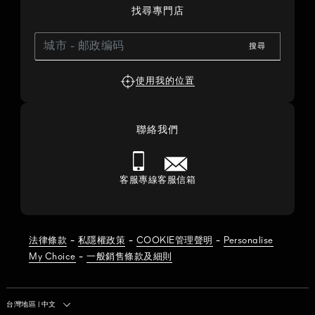
找尋專門店
搜尋
使用我的位置
聯絡我們
客服專線
客服信箱
-
-
-
法律條款
私隱權政策
COOKIE管理聲明
Personalise
-
My Choice
一般銷售條款及細則
國家/地區
台灣地區
|
中文