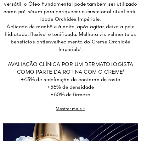
versátil, o Óleo Fundamental pode também ser utilizado
como pré-sérum para enriquecer o excecional ritual anti-
idade Orchidée Impériale.
Aplicado de manhã e à noite, após agitar, deixa a pele
hidratada, flexível e tonificada. Melhora visivelmente os
benefícios antienvelhecimento do Creme Orchidée
Impériale¹.
AVALIAÇÃO CLÍNICA POR UM DERMATOLOGISTA
COMO PARTE DA ROTINA COM O CREME¹
+43% de redefinição do contorno do rosto
+56% de densidade
+60% de firmeza
+51% de elasticidade
Mostrar mais +
¹Avaliação clínica por um dermatologista em 30 mulheres, aplicação duas
vezes por dia do óleo e do creme durante 1 mês.