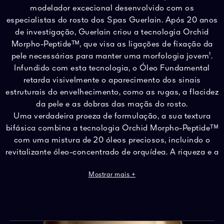
modelador excecional desenvolvido com os
especialistas do rosto dos Spas Guerlain. Após 20 anos
de investigação, Guerlain criou a tecnologia Orchid
Morpho-Peptideᵀᴹ, que visa as ligações de fixação da
pele necessárias para manter uma morfologia jovem¹.
Infundido com esta tecnologia, o Óleo Fundamental
retarda visivelmente o aparecimento dos sinais
estruturais do envelhecimento, como as rugas, a flacidez
da pele e as dobras das maçãs do rosto.
Uma verdadeira proeza de formulação, a sua textura
bifásica combina a tecnologia Orchid Morpho-Peptideᵀᴹ
com uma mistura de 20 óleos preciosos, incluindo o
revitalizante óleo-concentrado de orquídea. A riqueza e a
delicadeza unem-se, oferecendo uma sensação de
Mostrar mais +
rápida absorção e transformando instantaneamente a
pele para a deixar visivelmente mais macia, mais flexível
e mais elástica, perfeita para iniciar uma massagem de
modelagem.