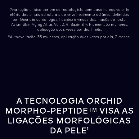
¹Avaliação clínica por um dermatologista com base no equivalente
etário dos sinais estruturais do envelhecimento cutâneo, definidos
por Guerlain como rugas, flacidez e vincos das maçãs do rosto.
Asian Skin Aging Atlas Vol. 2, R. Bazin & F. Flament, 35 mulheres,
aplicação duas vezes por dia, 1 mês.
²Autoavaliação, 35 mulheres, aplicação duas vezes por dia, 2 meses.
A TECNOLOGIA ORCHID
MORPHO-PEPTIDEᵀᴹ VISA AS
LIGAÇÕES MORFOLÓGICAS
DA PELE¹