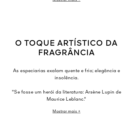
Épices Volées é o novo nome de Arsène Lupin Voyou.
O TOQUE ARTÍSTICO DA
FRAGRÂNCIA
As especiarias exalam quente e frio; elegância e
insolência.
"Se fosse um herói da literatura: Arsène Lupin de
Maurice Leblanc."
Mostrar mais +
Épices Volées evoca o famoso ladrão cavalheiro, no qual
se inspirou o Perfumista Guerlain para esta composição.
Este herói encantador com sabor a mistério planeia o