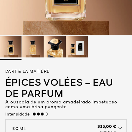
Ver tudo
VIVA
L'ART & LA MATIÈRE
1828
ÉPICES VOLÉES – EAU
ORES
DE PARFUM
A ousadia de um aroma amadeirado impetuoso
como uma brisa pungente
Intensidade
high
335,00 €
100 ML
open the dropdown menu to see the available colors / to choose a co