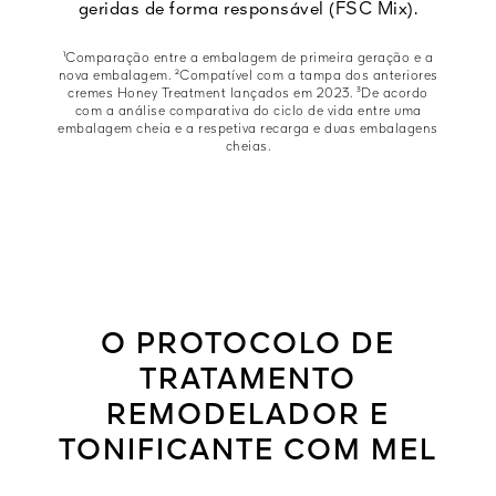
geridas de forma responsável (FSC Mix).
¹Comparação entre a embalagem de primeira geração e a
nova embalagem. ²Compatível com a tampa dos anteriores
cremes Honey Treatment lançados em 2023. ³De acordo
com a análise comparativa do ciclo de vida entre uma
embalagem cheia e a respetiva recarga e duas embalagens
cheias.
O PROTOCOLO DE
TRATAMENTO
REMODELADOR E
TONIFICANTE COM MEL