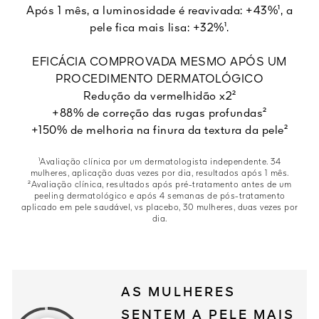
Após 1 mês, a luminosidade é reavivada: +43%¹, a
pele fica mais lisa: +32%¹.
EFICÁCIA COMPROVADA MESMO APÓS UM
PROCEDIMENTO DERMATOLÓGICO
Redução da vermelhidão x2²
+88% de correção das rugas profundas²
+150% de melhoria na finura da textura da pele²
¹Avaliação clínica por um dermatologista independente. 34
mulheres, aplicação duas vezes por dia, resultados após 1 mês.
²Avaliação clínica, resultados após pré-tratamento antes de um
peeling dermatológico e após 4 semanas de pós-tratamento
aplicado em pele saudável, vs placebo, 30 mulheres, duas vezes por
dia.
AS MULHERES
SENTEM A PELE MAIS