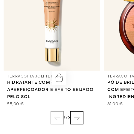
TERRACOTTA JOLI TEINT
TERRACOTTA
HIDRATANTE COM COR
PÓ DE BRI
APERFEIÇOADOR E EFEITO BEIJADO
COM EFEIT
PELO SOL
INGREDIE
55,00 €
61,00 €
1
/
5