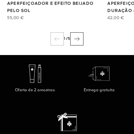
APERFEIÇOADOR E EFEITO BEIJADO
APERFEIÇ
PELO SOL
DURAÇÃO 
55,00 €
42,00 €
1
/
5
Oferta de 2 amostras
Entrega gratuita