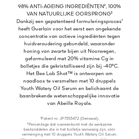
98% ANTI-AGEING INGREDIËNTEN², 100%
VAN NATUURLIJKE OORSPRONG³
Dankzij een gepatenteerd formuleringsproces¹
heeft Guerlain voor het eerst een ongekende
concentratie van actieve ingrediënten tegen
huidveroudering gebundeld, waaronder
honing van zwarte bijen uit Noorwegen,
geformuleerd met 20% vitamine Cg in
bolletjes die gekristalliseerd zijn bij -40°C.
Het Bee Lab Shotᵀᴹ is ontworpen om
naadloos te versmelten met 10 druppels
Youth Watery Oil Serum en belichaamt de
baanbrekende wetenschappelijke innovatie
van Abeille Royale.
¹Patent nr. JP7353472 (Genewel).
²Percentage dat overeenkomt met de werkzame
bestanddelen die in het bolletje aanwezig zijn, vóór
vermenging met 10 druppels Youth Watery Oil Serum.