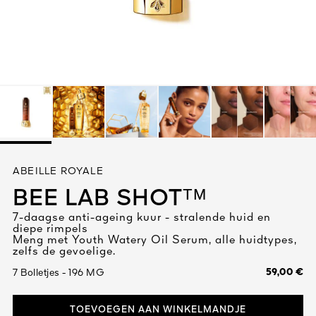
Alles bekijken
R DE
ABEILLE ROYALE
ATUUR
 1828
BEE LAB SHOTᵀᴹ
N
7-daagse anti-ageing kuur - stralende huid en
diepe rimpels
Meng met Youth Watery Oil Serum, alle huidtypes,
zelfs de gevoelige.
59,00 €
7 Bolletjes - 196 MG
TOEVOEGEN AAN WINKELMANDJE