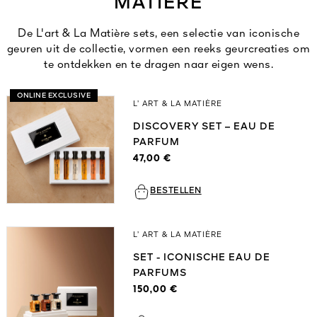
MATIÈRE
Alles bekijken
De L'art & La Matière sets, een selectie van iconische
geuren uit de collectie, vormen een reeks geurcreaties om
te ontdekken en te dragen naar eigen wens.
ONLINE EXCLUSIVE
L’ ART & LA MATIÈRE
DISCOVERY SET – EAU DE
PARFUM
47,00 €
R DE
ATUUR
 1828
BESTELLEN
N
L’ ART & LA MATIÈRE
SET - ICONISCHE EAU DE
PARFUMS
150,00 €