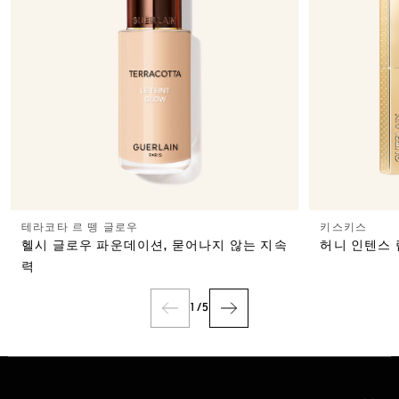
테라코타 르 뗑 글로우
키스키스
헬시 글로우 파운데이션, 묻어나지 않는 지속
허니 인텐스
력
1
/
5