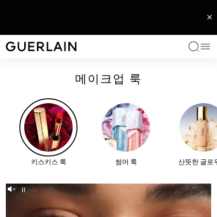
특별한 향수
여성 향수
남성 향수
홈 컬렉션
립
페이스
아이
아이콘
우리의 서비스
카테고리
컬렉션
효과
겔랑 루틴
겔랑의 전문성
메
겔랑 - (홈페이지로 돌아가기)
라르 & 라 마티에르
라르 & 라 마티에르
라르 & 라 마티에르
캔들
립스틱
파운데이션
아이섀도우
루즈 G
나만의 파운데이션 찾기
페이스 세럼과 오일
아베이 로얄
안티에이징 케어
아베이 로얄 루틴
비 랩™
메이크업 룩
진귀한 랑데부
알레고리아 컬렉션
옴므 이데알
차량용 디퓨저
립 오일 & 플럼퍼
파우더
마스카라
빠뤼르 골드 스킨
페이스 크림
오키드 임페리얼 블랙
광채 케어
오키드 임페리얼 루틴
오키다리움®
메쉬 쿠션
빠뤼르 골드 쿠션
르
라르 & 라 마티에르
아베이 로얄
팅 프레쉬 글로우
 레이트 나이트
커스터마이징 및 리필 가능한
- 오 드 퍼퓸
머스크 우트르블랑 - 오 드 퍼퓸
유쓰 워터리 오일 세럼
션
먼트
익스클루시브 주얼 케이스
진귀한 작품
몽 겔랑
아비 루즈
향기로운 디퓨저
립 밤
메이크업 프라이머
아이라이너
메테오리트
아이 앤 립 컨투어 케어
오키드 임페리얼 골드 노빌레
모이스처라이징 케어
비스포크 퍼퓸
샬리마
자세히 보기
립 프라이머
아이브로우 메이크업
토너 및 에센스
오키드 임페리얼
안티 다크 서클
모두 보기
라 쁘띠 로브 느와르
레 콜로뉴
립 라이너
메이크업 리무버와 클렌저
오키드 임페리얼 브라이트닝
자외선 차단
모두 보기
레전더리 컬렉션
압솔뤼 알레고리아
마스크
모두 보기
모두 보기
모두 보기
키스키스 룩
썸머 룩
산뜻한 글로
헤어 케어
모두 보기
모두 보기
Unmute
Pause
바디 케어