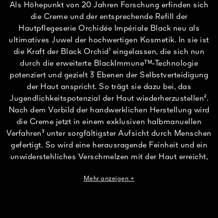
Als Höhepunkt von 20 Jahren Forschung erfinden sich
die Creme und der entsprechende Refill der
Hautpflegeserie Orchidée Impériale Black neu als
ultimatives Juwel der hochwertigen Kosmetik. In sie ist
die Kraft der Black Orchid¹ eingelassen, die sich nun
durch die erweiterte BlackImmuneᵀᴹ-Technologie
potenziert und gezielt 3 Ebenen der Selbstverteidigung
der Haut anspricht. So trägt sie dazu bei, das
Jugendlichkeitspotenzial der Haut wiederherzustellen².
Nach dem Vorbild der handwerklichen Herstellung wird
die Creme jetzt in einem exklusiven halbmanuellen
Verfahren³ unter sorgfältigster Aufsicht durch Menschen
gefertigt. So wird eine herausragende Feinheit und ein
unwiderstehliches Verschmelzen mit der Haut erreicht,
was einem Schutzschirm gegen die sichtbaren
Mehr anzeigen +
Auswirkungen der Zeit gleichkommt.
Mit jedem Tag erscheinen Falten gemildert, das Hautbild
verfeinert sich und die Gesichtskonturen werden neu
definiert. Nach der Verwendung eines einzigen Tiegels