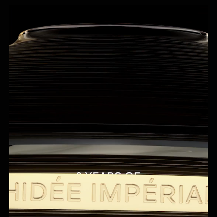
der Creme scheint die Haut 8 Jahre sichtbare
Jugendlichkeit gewonnen zu haben⁴.
Die zu 95% mit Inhaltsstoffen natürlichen Ursprungs
formulierte Creme befindet sich in einem nachfüllbaren
Porzellantiegel, der in einer Künsteredition von Ora Ïto
neu erfunden wurde und von der Maison Berndardaud
handwerklich gefertigt wird.
¹Schwarze Orchidee, gezüchtete Cycnoches cooperi.
²In-vitro-Test der Inhaltsstoffe.
³Mechanische Unterstützung, um die Stabilität der Emulsion zu
garantieren.
⁴Klinische Bewertung durch einen Dermatologen, 36 asiatische Frauen,
Anwendung zweimal täglich über 21 Tage. Atlas der Hautalterung, Vol 2,
Asiatischer Typ (R. Bazin & F. Flament) – Äquivalenter Altersdurchschnitt
in Jahren, auf der Basis einer Analyse von 5 Parametern der
Erscheinungsbildentwicklung.
⁵Entspricht ISO-Norm 16128, Berechnung unter Einbeziehung von Wasser.