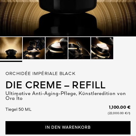
Alles anzeigen
DIGEN
ORCHIDÉE IMPÉRIALE BLACK
DET
N
DIE CREME – REFILL
TEURE
Ultimative Anti-Aging-Pflege, Künstleredition von
Ora Ïto
1,100.00 €
Tiegel 50 ML
(22,000.00 €/l)
IN DEN WARENKORB