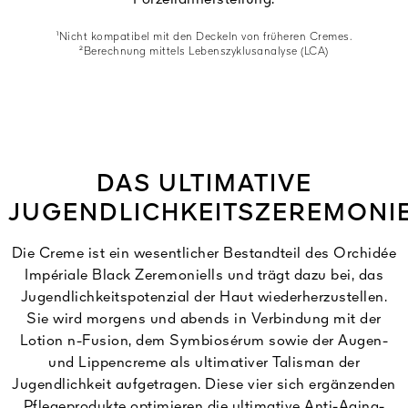
¹Nicht kompatibel mit den Deckeln von früheren Cremes.
²Berechnung mittels Lebenszyklusanalyse (LCA)
DAS ULTIMATIVE
JUGENDLICHKEITSZEREMONI
Die Creme ist ein wesentlicher Bestandteil des Orchidée
Impériale Black Zeremoniells und trägt dazu bei, das
Jugendlichkeitspotenzial der Haut wiederherzustellen.
Sie wird morgens und abends in Verbindung mit der
Lotion n-Fusion, dem Symbiosérum sowie der Augen-
und Lippencreme als ultimativer Talisman der
Jugendlichkeit aufgetragen. Diese vier sich ergänzenden
Pflegeprodukte optimieren die ultimative Anti-Aging-