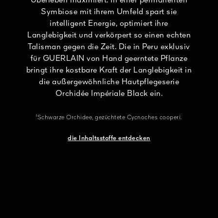
Überleben maximiert. In einer permanenten
Symbiose mit ihrem Umfeld spart sie
intelligent Energie, optimiert ihre
Langlebigkeit und verkörpert so einen echten
Talisman gegen die Zeit. Die in Peru exklusiv
für GUERLAIN von Hand geerntete Pflanze
bringt ihre kostbare Kraft der Langlebigkeit in
die außergewöhnliche Hautpflegeserie
Orchidée Impériale Black ein.
¹Schwarze Orchidee, gezüchtete Cycnoches cooperi.
die Inhaltsstoffe entdecken