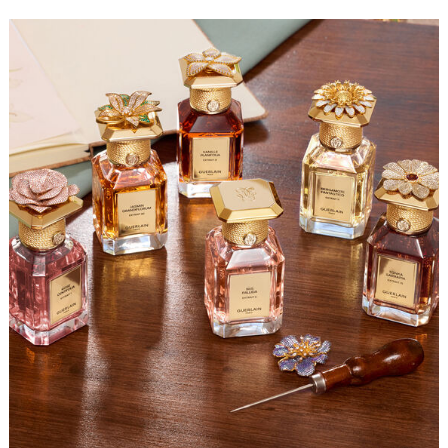
Istanbul mit mehreren Hundert zarten Steinchen besetzt.
Die jeweils auf 142 Exemplare limitierten
Schmuckplatten unterstreichen die absolute Kostbarkeit
der Extraits de Parfums dieser Kollektion.
Diese Plakette wird einzeln verkauft und ist nur mit den
separat erhältlichen L’Art & La Matière Parfums und
Extraits kompatibel.