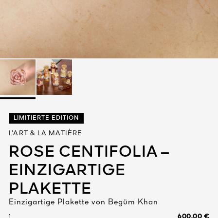
Alles anzeigen
DIGEN
LIMITIERTE EDITION
DET
N
L’ART & LA MATIÈRE
TEURE
ROSE CENTIFOLIA –
EINZIGARTIGE
PLAKETTE
Einzigartige Plakette von Begüm Khan
600.00 €
1