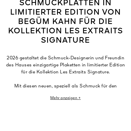
SCHMUCKPLATTEN IN
LIMITIERTER EDITION VON
BEGÜM KAHN FÜR DIE
KOLLEKTION LES EXTRAITS
SIGNATURE
2026 gestaltet die Schmuck-Designerin und Freundin
des Hauses einzigartige Plaketten in limitierter Edition
für die Kollektion Les Extraits Signature.
Mit diesen neuen, speziell als Schmuck für den
ikonischen Flakon der Kollektion konzipierten Plaketten
Mehr anzeigen +
werden die 6 Blüten und Rohstoffe für die Guerlinade
künstlerisch interpretiert: Iris, Rose, Jasmin und Vanille
sowie die Tonkabohne und die Bergamotte. Diese
kostbaren, aus vergoldeter Bronze gearbeiteten
Kreationen werden in den Ateliers von Begüm Khan in