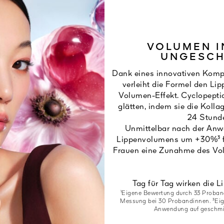
VOLUMEN I
UNGESCH
Dank eines innovativen Komp
verleiht die Formel den Li
Volumen-Effekt. Cyclopeptid
glätten, indem sie die Koll
24 Stunde
Unmittelbar nach der Anw
Lippenvolumens um +30%³ f
Frauen eine Zunahme des Vo
Tag für Tag wirken die Li
¹Eigene Bewertung durch 33 Proba
Messung bei 30 Probandinnen. ³Eig
Anwendung auf geschmink