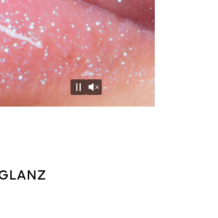
Unmute
Pause
 GLANZ