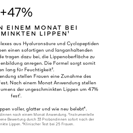
+47%
N EINEM MONAT BEI
MINKTEN LIPPEN¹
lexes aus Hyaluronsäure und Cyclopeptiden
ppen einen sofortigen und langanhaltenden
e tragen dazu bei, die Lippenoberfläche zu
agenbildung anregen. Die Formel sorgt somit
n lang für Feuchtigkeit².
endung stellen Frauen eine Zunahme des
est. Nach einem Monat Anwendung stellen
lumens der ungeschminkten Lippen um 47%
fest¹.
ppen voller, glatter und wie neu belebt⁴.
ndinnen nach einem Monat Anwendung. ²Instrumentelle
ene Bewertung durch 33 Probandinnen sofort nach der
te Lippen. ⁴Klinischer Test bei 25 Frauen.