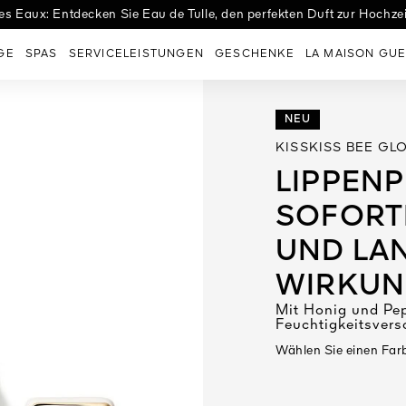
tes: Entdecken Sie das frische, aromatische Eau de Parfum von L'A
es Eaux: Entdecken Sie Eau de Tulle, den perfekten Duft zur Hochzei
GE
SPAS
SERVICELEISTUNGEN
GESCHENKE
LA MAISON GUE
NEU
KISSKISS BEE GL
LIPPENP
SOFORT
UND LA
WIRKU
Mit Honig und Pep
Feuchtigkeitsvers
Wählen Sie einen Far