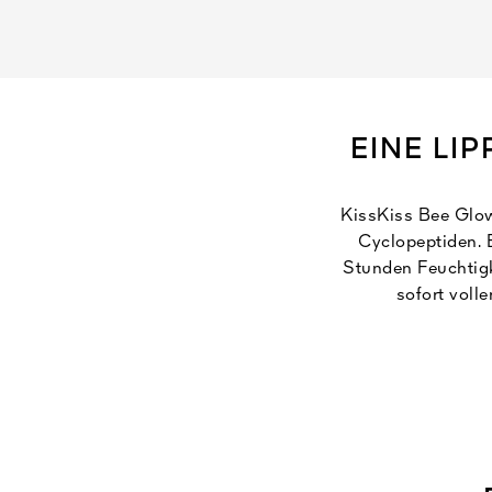
EINE LI
KissKiss Bee Glow
Cyclopeptiden. E
Stunden Feuchtigk
sofort voll
Da es bei Wirks
leichtes Frischeg
ein n