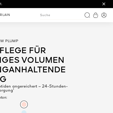
rt & La Matière.
t.
RLAIN
Warenkorb
Anme
Suche
OW PLUMP
FLEGE FÜR
IGES VOLUMEN
NGANHALTENDE
NG
tiden angereichert – 24-Stunden-
orgung¹
bton: