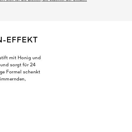
t sich für die Bienen, die Wächter der Umwelt
N-EFFEKT
tift mit Honig und
 und sorgt für 24
ige Formel schenkt
chimmernden,
im Auftragen ein
glöffels sorgt für
ge ab.