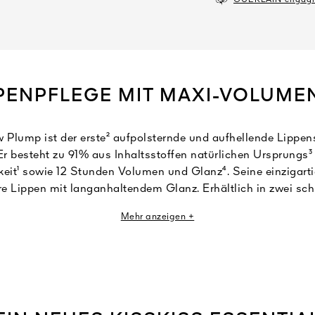
GUERLAIN engagier
PPENPFLEGE MIT MAXI-VOLUME
 Plump ist der erste² aufpolsternde und aufhellende Lippens
r besteht zu 91% aus Inhaltsstoffen natürlichen Ursprungs³
eit¹ sowie 12 Stunden Volumen und Glanz⁴. Seine einzigart
ere Lippen mit langanhaltendem Glanz. Erhältlich in zwei s
durchscheinenden Farbtönen für alle Lippen.
Mehr anzeigen +
amkeit auch um Wahrnehmung geht, vermittelt die Textur be
efühl. Der speziell entwickelter Applikator in Form eines Honi
eues sensorisches Erlebnis und gibt genau die richtige Men
¹Instrumenteller Test bei 30 Frauen.