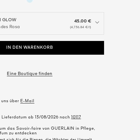
M GLOW
45.00 €
nu to see the available colors / to choose a color
des Rosa
(4,736.84 €/l)
IN DEN WARENKORB
Eine Boutique finden
e uns über
E-Mail
s Lieferdatum ab 13/08/2026 nach
10117
 um das Savoir-faire von GUERLAIN in Pflege,
fum zu entdecken