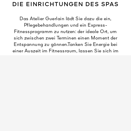
DIE EINRICHTUNGEN DES SPAS
Das Atelier Guerlain lädt Sie dazu die ein,
Pflegebehandlungen und ein Express-
Fitnessprogramm zu nutzen: der ideale Ort, um
sich zwischen zwei Terminen einen Moment der
Entspannung zu gönnen.Tanken Sie Energie bei
einer Auszeit im Fitnessraum, lassen Sie sich im
großen 20-m-Innenbecken treiben und
entspannen Sie sich in unseren Dampfbädern
und Saunen.
9 Behandlungssalons, darunter zwei VIP-
Doppelsuiten
Das Atelier Guerlain
Privatbereiche: Schönheits- und Friseursalon
Sauna
Dampfbad
Erlebnisduschen
20-Meter-Innenbecken