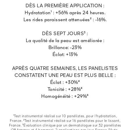
DÈS LA PREMIÈRE APPLICATION :
Hydratation¹ : +56% après 24 heures.
Les rides paraissent attenuées² : -16%.
DÈS SEPT JOURS³ :
La qualité de la peau est améliorée :
Brillance: -23%
Éclat: +13%
APRÈS QUATRE SEMAINES, LES PANELISTES
CONSTATENT UNE PEAU EST PLUS BELLE :
Éclat : +30%⁴
Tonicité : +28%⁴
Homogénéité : +29%⁴
¹Test instrumental réalisé sur 10 panélistes, pour l’hydratation,
France. ²Test instrumental réalisé sur 16 panélistes pour le lissant,
France. ³Évaluation clinique par un dermatologue sur 32 panélistes