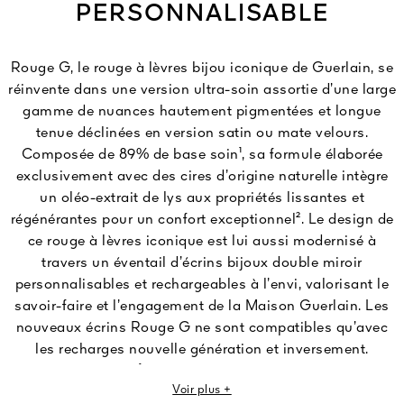
PERSONNALISABLE
Rouge G, le rouge à lèvres bijou iconique de Guerlain, se
réinvente dans une version ultra-soin assortie d’une large
gamme de nuances hautement pigmentées et longue
tenue déclinées en version satin ou mate velours.
Composée de 89% de base soin¹, sa formule élaborée
exclusivement avec des cires d’origine naturelle intègre
un oléo-extrait de lys aux propriétés lissantes et
régénérantes pour un confort exceptionnel². Le design de
ce rouge à lèvres iconique est lui aussi modernisé à
travers un éventail d’écrins bijoux double miroir
personnalisables et rechargeables à l’envi, valorisant le
savoir-faire et l’engagement de la Maison Guerlain. Les
nouveaux écrins Rouge G ne sont compatibles qu’avec
les recharges nouvelle génération et inversement.
Contenance: 3,5g ¹Moyenne du pourcentage de la base
Voir plus +
soin, hors pigments et nacres dans la gamme Rouge G :