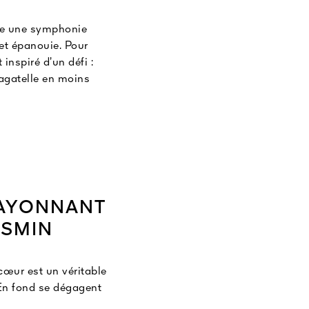
 vie une symphonie
 et épanouie. Pour
inspiré d’un défi :
Bagatelle en moins
le du romantisme.
li, de roses et de
ent séductrice et
RAYONNANT
ASMIN
cœur est un véritable
. En fond se dégagent