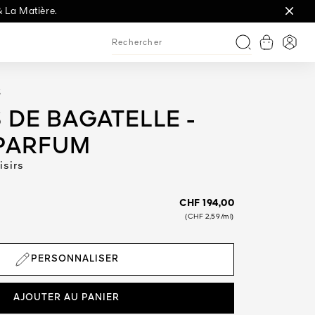
& La Matière.
.
Afficher l
Conne
Recherche
S
 DE BAGATELLE -
 PARFUM
isirs
CHF 194,00
(CHF 2,59/ml)
PERSONNALISER
AJOUTER AU PANIER