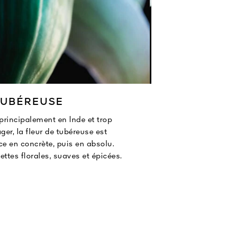
TUBÉREUSE
principalement en Inde et trop
L’absolu de
ger, la fleur de tubéreuse est
d’Inde. La
ce en concrète, puis en absolu.
transformée 
ettes florales, suaves et épicées.
l’aube, do