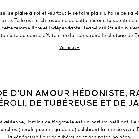
si se plaire à soi et -surtout !- se faire plaisir. Faire de sa
nante. Telle est la philosophie de cette hédoniste spontanée
 cette femme libre et indépendante, Jean-Paul Guerlain s’est 
toinette au comte d’Artois, de lui construire le château de 
rits comme une « folie », ses jardins sont devenus un symbo
Voir plus +
radis a surgi un bouquet d’amour pétillant et lumineux de néro
 transpercé d’une tubéreuse envoûtante. Une bagatelle follem
empreinte de joie de vivre.
DE D’UN AMOUR HÉDONISTE, 
ÉROLI, DE TUBÉREUSE ET DE J
 aérienne, Jardins de Bagatelle est un parfum pétillant. Le 
anches (néroli, jasmin, gardénia) célébrant la joie de vivre
la vénéneuse fleur de tubéreuse et des notes boisées.