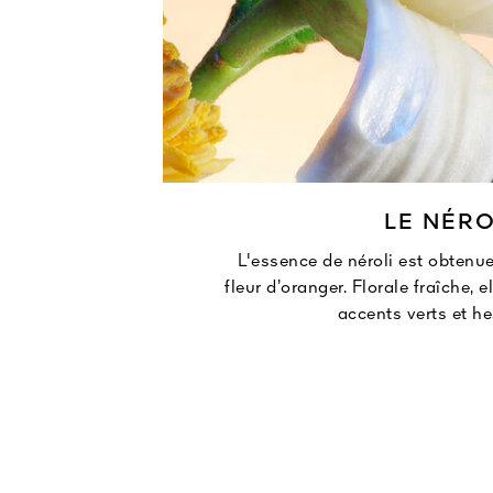
LE NÉRO
incipalement
L'essence de néroli est obtenue 
crète, puis
fleur d’oranger. Florale fraîche, 
um, cueilli à
accents verts et he
n, verte et