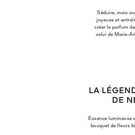
Séduire, mais aus
joyeuse et entraî
créer le parfum de
celui de Marie-An
de 64 jours. Déc
De cet îlot de pa
fleurs blanches,
LA LÉGEN
DE N
Essence lumineuse et
bouquet de fleurs bl