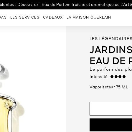
lantes : Découvrez l'Eau de Parfum fraîche et aromatique de L'Art 
Les Eaux : Découvrez Eau de Tulle, le parfum idéal pour un mariage
PAS
LES SERVICES
CADEAUX
LA MAISON GUERLAIN
LES LÉGENDAIRE
JARDINS
EAU DE
Le parfum des pla
Intensité
strong
Vaporisateur 75 ML