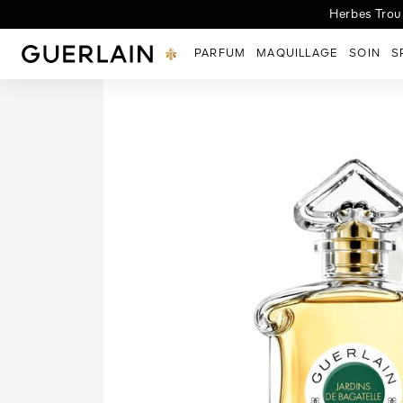
Herbes Troub
Guerlain - (Revenir à la page d'accueil)
PARFUM
MAQUILLAGE
SOIN
S