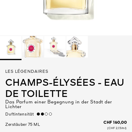
Alles anzeigen
DIGEN
LES LÉGENDAIRES
DET
N
CHAMPS-ÉLYSÉES - EAU
TEURE
DE TOILETTE
Das Parfum einer Begegnung in der Stadt der
Lichter
Duftintensität
medium
CHF 160,00
Zerstäuber 75 ML
(CHF 2,13/ml)