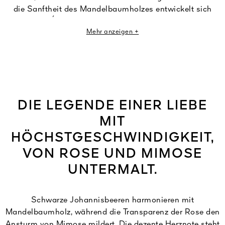
die Sanftheit des Mandelbaumholzes entwickelt sich
Champs-Élysées zu einem tanzenden Licht, zu einer
Mehr anzeigen +
lächelnden Liebkosung auf der Haut.
DIE LEGENDE EINER LIEBE
MIT
HÖCHSTGESCHWINDIGKEIT,
VON ROSE UND MIMOSE
UNTERMALT.
Schwarze Johannisbeeren harmonieren mit
Mandelbaumholz, während die Transparenz der Rose den
Ansturm von Mimose mildert. Die dezente Herznote steht