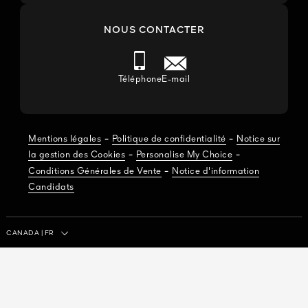
NOUS CONTACTER
Téléphone
E-mail
-
-
Mentions légales
Politique de confidentialité
Notice sur
-
-
la gestion des Cookies
Personalise My Choice
-
Conditions Générales de Vente
Notice d'information
Candidats
Pays/Région
CANADA
|
FR