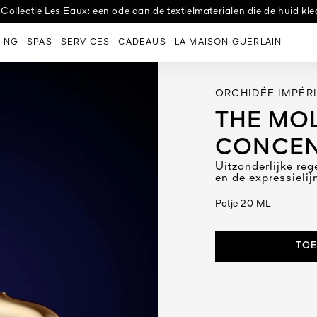
Taping Treatment Nachtcrème voor een liftend effect vanaf het mo
e Afspraak: 'Amour Céleste' door Lucie Touré, virtuoos van papier, 
 Collectie Les Eaux: een ode aan de textielmaterialen die de huid kle
ING
SPAS
SERVICES
CADEAUS
LA MAISON GUERLAIN
ORCHIDÉE IMPÉR
THE MO
CONCEN
Uitzonderlijke re
en de expressielij
Potje 20 ML
TOE