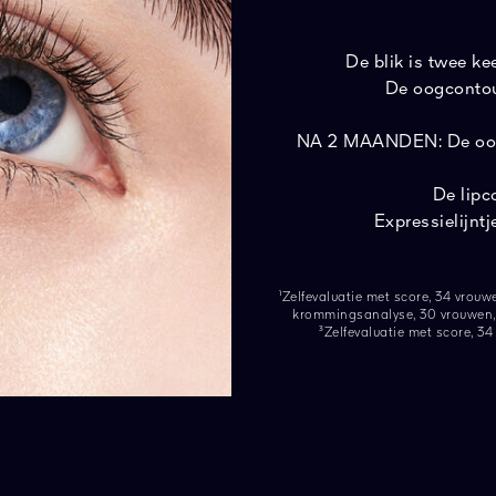
De blik is twee ke
De oogcontour
NA 2 MAANDEN: De oogco
De lipc
Expressielijntj
¹Zelfevaluatie met score, 34 vrouw
krommingsanalyse, 30 vrouwen, 
³Zelfevaluatie met score, 