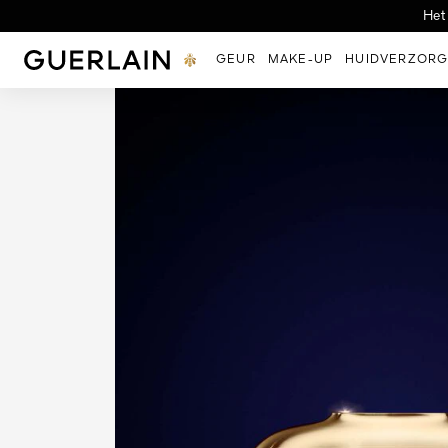
Ontdek de nieuwe Night-
Nieuwe Uitzonderlijk
Het
Guerlain - (Terug naar Homepage)
GEUR
MAKE-UP
HUIDVERZORG