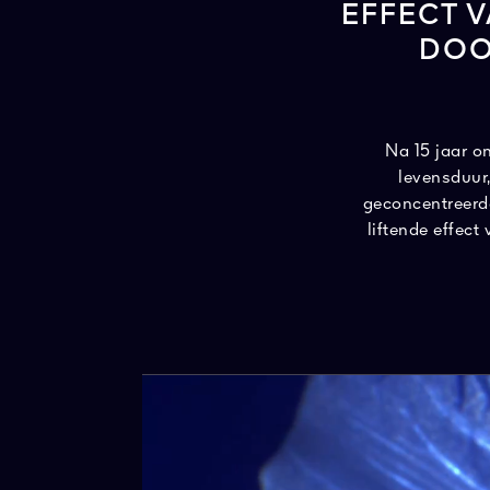
EFFECT 
DOO
Na 15 jaar o
levensduur
geconcentreerd
liftende effec
nieuwe O
jeugdigheidsm
technologie. De oo