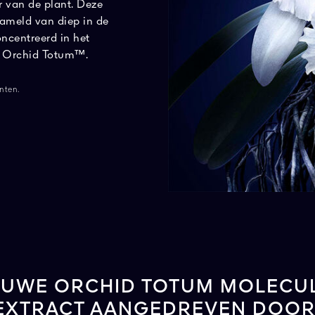
 van de plant. Deze
zameld van diep in de
oncentreerd in het
n Orchid Totum™.
ënten.
EUWE ORCHID TOTUM MOLECU
-EXTRACT AANGEDREVEN DOOR