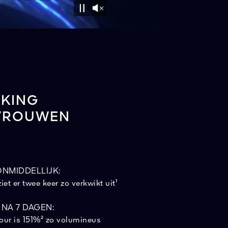
Unmute
Pause
RKING
 VROUWEN
ONMIDDELLIJK:
et er twee keer zo verkwikt uit¹
NA 7 DAGEN:
ur is 151%² zo volumineus