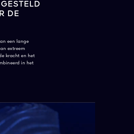
 GESTELD
R DE
van een lange
van extreem
e kracht en het
mbineerd in het
oor in de
centrationᵀᴹ²-
 uit. De lipcontour