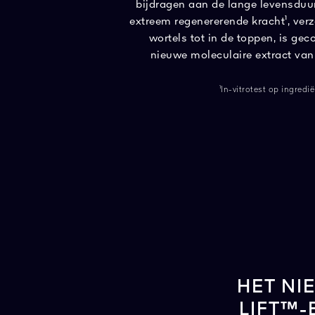
bijdragen aan de lange levensduur
extreem regenererende kracht¹, ver
wortels tot in de toppen, is gec
nieuwe moleculaire extract va
¹In-vitrotest op ingredi
HET NI
LIFT™