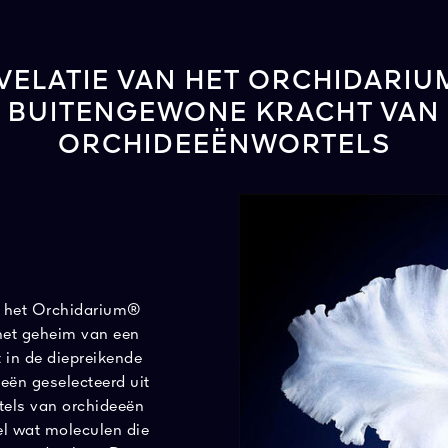
VELATIE VAN HET ORCHIDARIU
BUITENGEWONE KRACHT VAN
ORCHIDEEËNWORTELS
n het Orchidarium®
het geheim van een
 in de diepreikende
eën geselecteerd uit
tels van orchideeën
el wat moleculen die