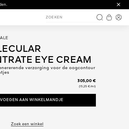
ment dat u wakker wordt.
in genummerde editie.
den.
Winkelman
Inlog
Zoeken
IALE
LECULAR
TRATE EYE CREAM
genererende verzorging voor de oogcontour
ntjes
305,00 €
(15,25 €/ml)
VOEGEN AAN WINKELMANDJE
Zoek een winkel