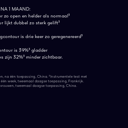
NA 1 MAAND:
er zo open en helder als normaal³
 lijkt dubbel zo sterk gelift³
ntour is drie keer zo geregenereerd³
ontour is 39%³ gladder
es zijn 32%³ minder zichtbaar.
en, na één toepassing, China. ²Instrumentele test met
één week, tweemaal daagse toepassing, Frankrijk.
34 vrouwen, tweemaal daagse toepassing, China.