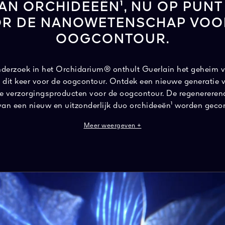
VAN ORCHIDEEËN¹, NU OP PUNT
R DE NANOWETENSCHAP VOO
OOGCONTOUR.
nderzoek in het Orchidarium® onthult Guerlain het geheim 
, dit keer voor de oogcontour. Ontdek een nieuwe generatie 
e verzorgingsproducten voor de oogcontour. De regenererend
t van een nieuw en uitzonderlijk duo orchideeën¹ worden geco
rchid Totum Molecular Eye Liftᵀᴹ-extract. Ze dringen diep d
Meer weergeven +
echanismen van de huid, dankzij de geavanceerde Nano-Con
gcontour is optimaal geregenereerd en ziet er duidelijk gelift
en expressielijntjes worden onmiddellijk vervaagd.
¹In-vitrotest op ingrediënten. ²Druppeltje groter dan 100 nm.