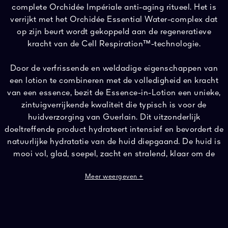
complete Orchidée Impériale anti-aging ritueel. Het is
verrijkt met het Orchidée Essential Water-complex dat
op zijn beurt wordt gekoppeld aan de regeneratieve
kracht van de Cell Respiration™-technologie.
Door de verfrissende en weldadige eigenschappen van
een lotion te combineren met de volledigheid en kracht
van een essence, bezit de Essence-in-Lotion een unieke,
zintuigverrijkende kwaliteit die typisch is voor de
huidverzorging van Guerlain. Dit uitzonderlijk
doeltreffende product hydrateert intensief en bevordert de
natuurlijke hydratatie van de huid diepgaand. De huid is
mooi vol, glad, soepel, zacht en stralend, klaar om de
weldadige effecten van het keizerlijke ritueel te
Meer weergeven +
ontvangen.