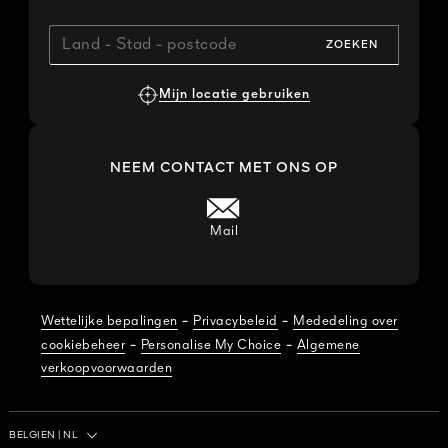
ZOEKEN
Mijn locatie gebruiken
NEEM CONTACT MET ONS OP
Mail
-
-
Wettelijke bepalingen
Privacybeleid
Mededeling over
-
-
cookiebeheer
Personalise My Choice
Algemene
verkoopvoorwaarden
Country / Region
BELGIEN
|
NL