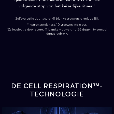
gekalmeerd³ aanvoelde en klaar was voor de
volgende stap van het keizerlijke ritueel¹.
¹Zelfevaluatie door score, 41 blanke vrouwen, onmiddellijk.
²Instrumentele test, 10 vrouwen, na 6 uur.
³Zelfevaluatie door score, 41 blanke vrouwen, na 28 dagen, tweemaal
daags gebruik.
DE CELL RESPIRATION™-
TECHNOLOGIE