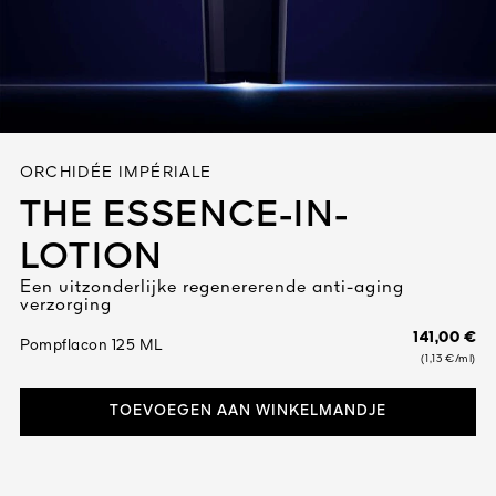
Alles bekijken
ORCHIDÉE IMPÉRIALE
THE ESSENCE-IN-
LOTION
R DE
Een uitzonderlijke regenererende anti-aging
ATUUR
 1828
verzorging
N
141,00 €
Pompflacon 125 ML
(1,13 €/ml)
TOEVOEGEN AAN WINKELMANDJE