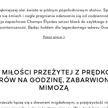
iękniejszej alei świata w późnym popołudniowym słońcu. Sp
a się śmiech i nagłe pragnienie oderwania się od codziennoś
ja zapachowa Champs Élysées wnosi blask do szybkiego ży
 spontaniczność. Będąc hołdem dla legendarnego adresu Gu
uosabia całą żywiołowość miasta w ciągłym ruchu, które jes
Pokaż więcej +
nia wyzwolonych kobiet, by czerpać z życia pełnymi garściam
blaskiem błyszczy żółta mimoza. Przełamany delikatnością
ysées tańczy ze światłem, przynosząc skórze roześmiane p
 MIŁOŚCI PRZEŻYTEJ Z PRĘDKO
RÓW NA GODZINĘ, ZABARWION
MIMOZĄ
zeczki łączą się z drewnem migdałowym, a przejrzystość ró