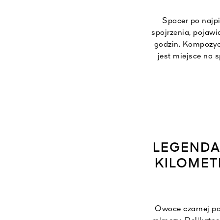
Spacer po najp
spojrzenia, pojawi
godzin. Kompozyc
jest miejsce na
Élysées, zapach 
spotkań i pragnie
różą świetlistym 
Champs Él
LEGENDA
KILOMET
Owoce czarnej por