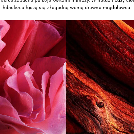
 serce zapachu pulsuje kwitami mimozy. W nutach bazy ciel
hibiskusa łączą się z łagodną wonią drewna migdałowca.