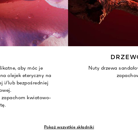
DRZEW
likatne, aby móc je
Nuty drzewa sandało
na olejek eteryczny na
zapachow
j i/lub bezpośredniej
owej.
e zapachom kwiatowo-
tę.
Pokaż wszystkie składniki