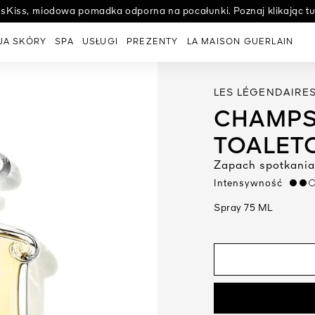
ssKiss, miodowa pomadka odporna na pocałunki. Poznaj klikając tut
Poznaj sekret pielęgnacji o absolutnej doskonałości Guerlain.
JA SKÓRY
SPA
USŁUGI
PREZENTY
LA MAISON GUERLAIN
LES LÉGENDAIRE
CHAMPS
TOALET
Zapach spotkania
Intensywność
medi
Spray 75 ML