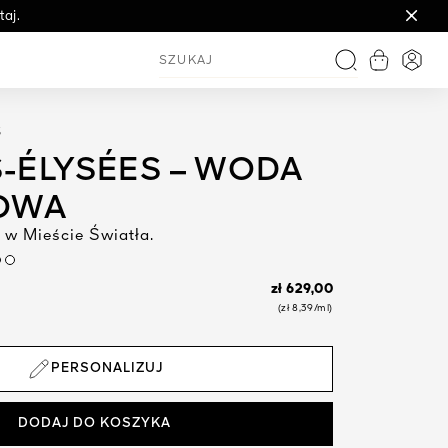
aj.
Zobacz ko
Logo
Szukaj
S
-ÉLYSÉES – WODA
OWA
 w Mieście Światła.
um
zł 629,00
(zł 8,39/ml)
PERSONALIZUJ
DODAJ DO KOSZYKA