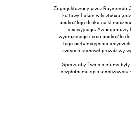
Zaprojektowany przez Raymonda Gu
kultowy flakon w kształcie „o
podkreślają delikatne ślimacznic
secesyjnego. Awangardowy k
wydrążonego serca podkreśla de
tego perfumeryjnego arcydzieła
czasach stanowił prawdziwy wy
Spraw, aby Twoje perfumy były
bezpłatnemu spersonalizowane