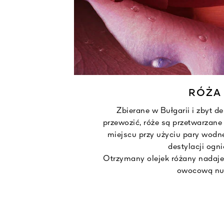
RÓŻA
Zbierane w Bułgarii i zbyt de
przewozić, róże są przetwarzane 
miejscu przy użyciu pary wodne
destylacji ogni
Otrzymany olejek różany nadaj
owocową nu