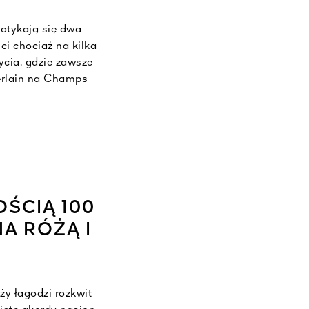
otykają się dwa
ci chociaż na kilka
cia, gdzie zawsze
erlain na Champs
t przestrzenią do
i. Pod przejrzystą
 migdałowca zapach
ieszczoty.
ŚCIĄ 100
A RÓŻĄ I
ży łagodzi rozkwit