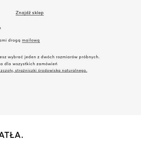
Znajdź sklep
?
 nami drogą
mailową
żesz wybrać jeden z dwóch rozmiarów próbnych.
ka dla wszystkich zamówień
zczoły, strażniczki środowiska naturalnego.
ATŁA.