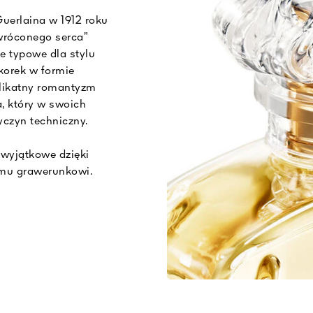
erlaina w 1912 roku
dwróconego serca”
e typowe dla stylu
orek w formie
likatny romantyzm
, który w swoich
czyn techniczny.
 wyjątkowe dzięki
mu grawerunkowi.