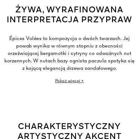
ŻYWA, WYRAFINOWANA
INTERPRETACJA PRZYPRAW
Épices Volées to kompozycja o dwóch twarzach. Jej
powab wynika w równym stopniu z obecności
orzeźwiającej bergamotki i cytryny co odważnych nut
korzennych. W nutach bazy ognista paczula spotyka się
z kojącą elegancją drzewa sandałowego.
Pokaż więcej +
Épices Volées to nowa nazwa Arsène Lupin Voyou.
CHARAKTERYSTYCZNY
ARTYSTYCZNY AKCENT