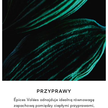
PRZYPRAWY
Épices Volées odnajduje idealną równowagę
zapachową pomiędzy ciepłymi przyprawami,