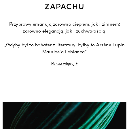
ZAPACHU
Przyprawy emanują zarówno ciepłem, jak i zimnem;
zarówno elegancją, jak i zuchwałością.
„Gdyby był to bohater z literatury, byłby to Arsène Lupin
Maurice'a Leblanca”
Pokaż więcej +
Épices Volées nawiązuje do słynnego złodzieja-
dżentelmena – to on był inspiracją dla perfumiarza
Guerlain. Ten czarujący bohater roztaczający wokół
siebie atmosferę tajemniczości dokonuje napadów w taki
sam sposób, w jaki skrada pocałunki.