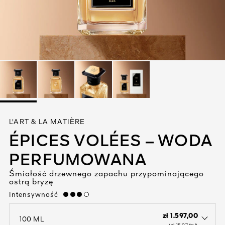
Zobacz wszystko
YWEGO
L'ART & LA MATIÈRE
ÉPICES VOLÉES – WODA
I
PERFUMOWANA
Śmiałość drzewnego zapachu przypominającego
ostrą bryzę
Intensywność
high
zł 1.597,00
100 ML
open the dropdown menu to see the available colors / to choose a co