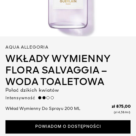
Zobacz wszystko
AQUA ALLEGORIA
WKŁADY WYMIENNY
FLORA SALVAGGIA –
YWEGO
WODA TOALETOWA
I
Połać dzikich kwiatów
Intensywność
medium
zł 875,00
Wkład Wymienny Do Sprayu 200 ML
(zł 4,38/ml)
POWIADOM O DOSTĘPNOŚCI