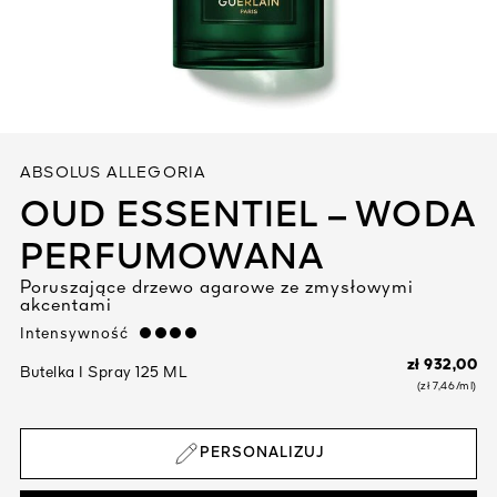
Zobacz wszystko
ABSOLUS ALLEGORIA
OUD ESSENTIEL – WODA
PERFUMOWANA
YWEGO
Poruszające drzewo agarowe ze zmysłowymi
akcentami
I
Intensywność
strong
zł 932,00
Butelka I Spray 125 ML
(zł 7,46/ml)
PERSONALIZUJ