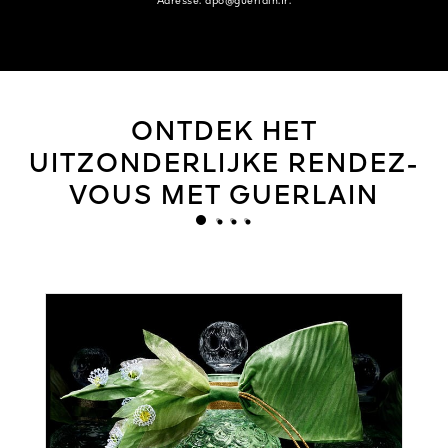
Adresse: dpo@guerlain.fr.
ONTDEK HET
UITZONDERLIJKE RENDEZ-
VOUS MET GUERLAIN
Next 