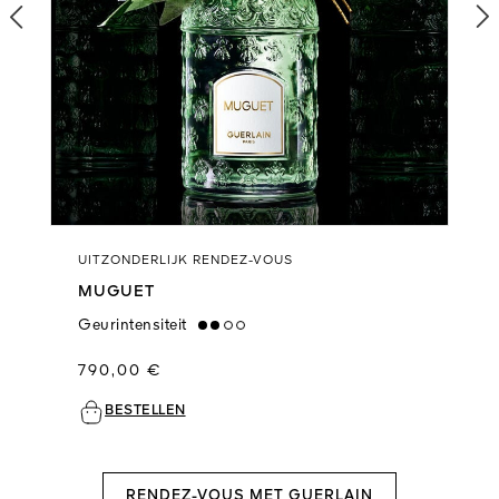
us slide
UITZONDERLIJK RENDEZ-VOUS
MUGUET
Geurintensiteit
medium
790,00 €
BESTELLEN
RENDEZ-VOUS MET GUERLAIN