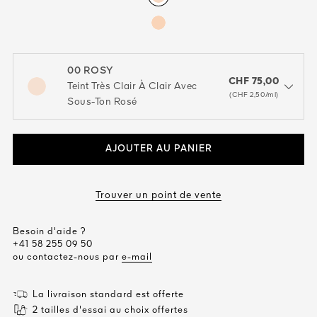
00 ROSY
CHF 75,00
Teint Très Clair À Clair Avec
open the dropdown menu to see the available colors / to choose a co
(CHF 2,50/ml)
Sous-Ton Rosé
AJOUTER AU PANIER
Trouver un point de vente
Besoin d'aide ?
+41 58 255 09 50
ou contactez-nous par
e-mail
La livraison standard est offerte
2 tailles d'essai au choix offertes