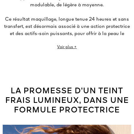
modulable, de légère à moyenne.
Ce résultat maquillage, longue tenue 24 heures et sans
transfert, est désormais associé à une action protectrice
et des actifs-soin puissants, pour offrir à la peau le
meilleur du soleil tout en la protégeant de ses effets
Voir plus +
néfastes liés aux rayons UV grâce un SPF 20 – PA+++.
La peau est également hydratée, repulpée, revitalisée
durablement, pour un teint naturellement rayonnant. Non
comédogène, cette formule s’adapte à tous les types de
peaux.
LA PROMESSE D’UN TEINT
Son parfum culte est immédiatement identifiable, grâce
à son cœur d’ylang-ylang et de fleur d’oranger qui
FRAIS LUMINEUX, DANS UNE
fusionne avec une note de fève tonka, musquée et
FORMULE PROTECTRICE
vanillée. Une fragrance irrésistible qui évoque la nature
et le grand air.