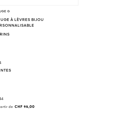
UGE G
ROUGE G
UGE À LÈVRES BIJOU
ROUGE À LÈV
RSONNALISABLE
PERSONNALI
RINS
ÉCRINS
ÉCRINS
ÉCRI
4
+4
INTES
TEINTES
TEINTES
TEIN
44
+44
artir de
CHF 96,00
A partir de
CHF