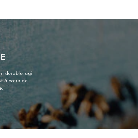
TE
n durable, agir
nt à cœur de
e.