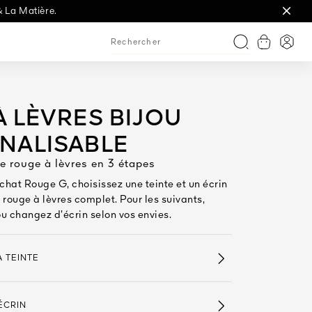
& La Matière.
.
Afficher l
Conne
Recherche
 LÈVRES BIJOU
NALISABLE
e rouge à lèvres en 3 étapes
chat Rouge G, choisissez une teinte et un écrin
rouge à lèvres complet. Pour les suivants,
ou changez d’écrin selon vos envies.
A TEINTE
’ÉCRIN