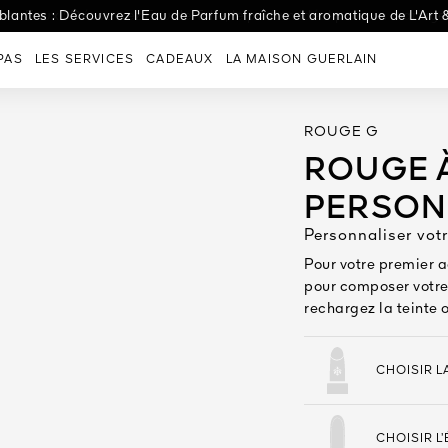
lantes : Découvrez l'Eau de Parfum fraîche et aromatique de L'Art 
Les Eaux : Découvrez Eau de Tulle, le parfum idéal pour un mariage
PAS
LES SERVICES
CADEAUX
LA MAISON GUERLAIN
ROUGE G
ROUGE À
PERSON
Personnaliser votr
Pour votre premier a
pour composer votre 
rechargez la teinte 
CHOISIR L
CHOISIR L