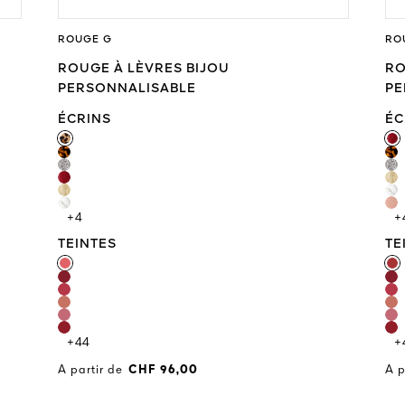
ROUGE G
RO
ROUGE À LÈVRES BIJOU
RO
PERSONNALISABLE
PE
ÉCRINS
ÉCRINS
ÉC
+4
+
TEINTES
TEINTES
TE
+44
+
A partir de
CHF 96,00
A p