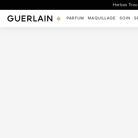
Herbes Troub
Guerlain - (Revenir à la page d'accueil)
PARFUM
MAQUILLAGE
SOIN
S