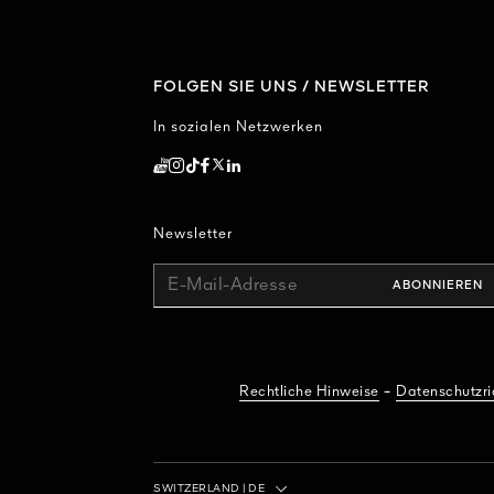
FOLGEN SIE UNS / NEWSLETTER
In sozialen Netzwerken
Newsletter
E-Mail-Adresse
ABONNIEREN
-
Rechtliche Hinweise
Datenschutzric
Land / Region
SWITZERLAND
|
DE