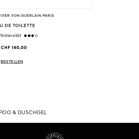
TIVER VON GUERLAIN PARIS
L’HOMME IDÉAL 
U DE TOILETTE
EAU DE TOIL
tintensität
high
Duftintensität
me
CHF 140,00
Ab
CHF 105,00
BESTELLEN
BESTELLEN
AMPOO & DUSCHGEL