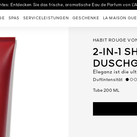
tes: Entdecken Sie das frische, aromatische Eau de Parfum von L'A
es Eaux: Entdecken Sie Eau de Tulle, den perfekten Duft zur Hochzei
GE
SPAS
SERVICELEISTUNGEN
GESCHENKE
LA MAISON GUE
HABIT ROUGE VON
2-IN-1 
DUSCHG
Eleganz ist die ul
Duftintensität
low
Tube 200 ML