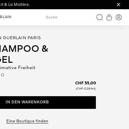
rt & La Matière.
t.
RLAIN
Warenkorb
Anme
Suche
 GUERLAIN PARIS
SHAMPOO &
EL
timative Freiheit
CHF 55,00
(CHF 0,28/ml)
IN DEN WARENKORB
Eine Boutique finden