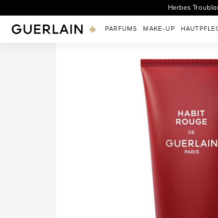
Herbes Troublan
L
Guerlain - (Zurück zur Startseite)
PARFUMS
MAKE-UP
HAUTPFLE