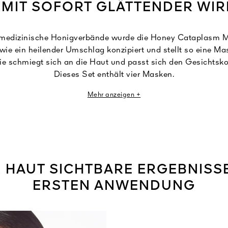
 MIT SOFORT GLÄTTENDER WI
medizinische Honigverbände wurde die Honey Cataplasm M
 wie ein heilender Umschlag konzipiert und stellt so eine Ma
ie schmiegt sich an die Haut und passt sich den Gesichtsko
Dieses Set enthält vier Masken.
Mehr anzeigen +
 Haut wird augenblicklich entknittert¹, Falten und Fältchen 
ofort erholt. Die Haut ist mit Feuchtigkeit versorgt und aufg
sie strahlender wirkt².
für die Schönheit, der sich in die wöchentliche Pflegeroutin
sm Mask eignet sich auch perfekt dafür, die Haut bei der E
 HAUT SICHTBARE ERGEBNISS
langen Reise oder einer kurzen Nacht zu unterstützen.
ERSTEN ANWENDUNG
¹Instrumentelle Messung, 16 Frauen. ²Klinische Beurteilung bei 32 Frauen.