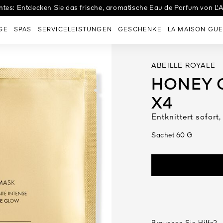
tes: Entdecken Sie das frische, aromatische Eau de Parfum von L'A
es Eaux: Entdecken Sie Eau de Tulle, den perfekten Duft zur Hochzei
GE
SPAS
SERVICELEISTUNGEN
GESCHENKE
LA MAISON GUE
ABEILLE ROYALE
HONEY 
X4
Entknittert sofort
Sachet 60 G