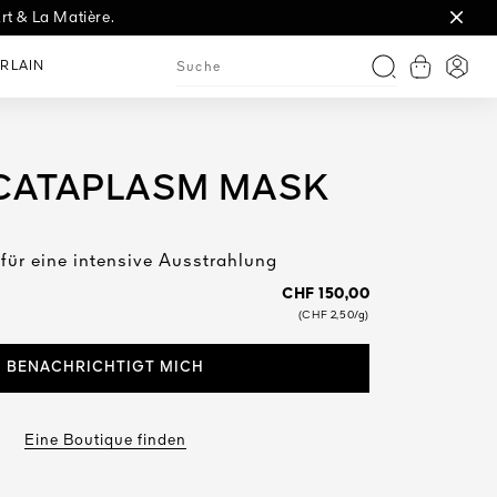
rt & La Matière.
t.
RLAIN
Warenkorb
Anme
Suche
CATAPLASM MASK
, für eine intensive Ausstrahlung
CHF 150,00
(CHF 2,50/g)
BENACHRICHTIGT MICH
Eine Boutique finden