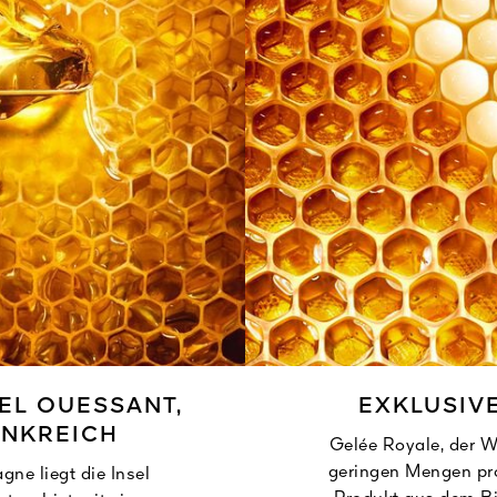
EL OUESSANT,
EXKLUSIV
ANKREICH
Gelée Royale, der We
geringen Mengen pro
gne liegt die Insel