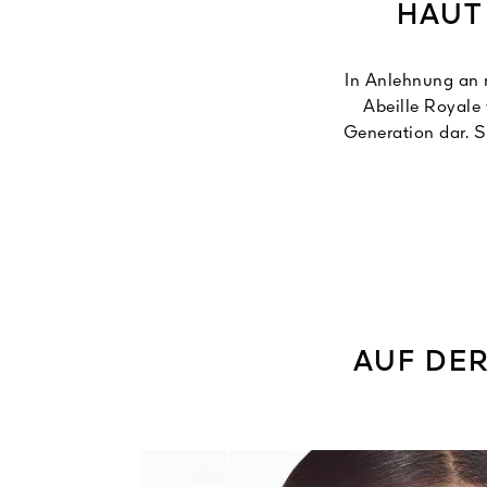
HAUT
In Anlehnung an 
Abeille Royale
Generation dar. S
Das Ergebnis: Die
die Züge wirken s
Ein echter Schub 
Die Honey Catapla
AUF DER