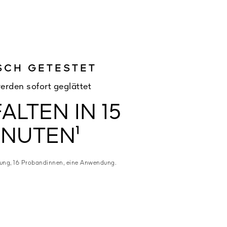
SCH GETESTET
erden sofort geglättet
FALTEN IN 15
-27% FALTEN IN 15 MINUTEN¹ ¹Instrumentelle Messu
INUTEN¹
sung, 16 Probandinnen, eine Anwendung.