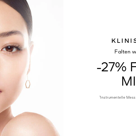
KLINI
Falten w
-27% 
M
¹Instrumentelle Mes