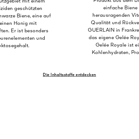
Produkt aus dem Bi
tzgebiet mit einem
einfache Biene 
iziden geschützten
herausragenden Vit
hwarze Biene, eine auf
Qualität und Rückver
 einen Honig mit
GUERLAIN in Frankreic
en. Er ist besonders
das eigene Gelée Roy
purenelementen und
Gelée Royale ist e
uktosegehalt.
Kohlenhydraten, Pro
Die Inhaltsstoffe entdecken