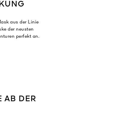
RKUNG
ask aus der Linie
ske der neusten
nturen perfekt an.
werden geglättet¹,
epolstert, so dass
e einbinden lässt.
rholung nach einer
E AB DER